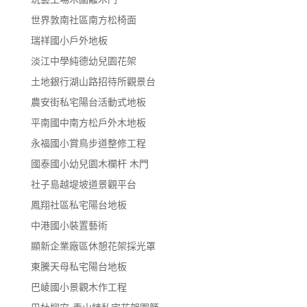
世界敦南社區南方松椅面
瑞祥國小戶外地板
淡江中學純德幼兒園花架
土地銀行湖山路招待所觀景台
農安街私宅陽台活動式地板
平南國中南方松戶外木地板
永福國小賞鳥步道整修工程
國泰國小幼兒園木欄杆 木門
社子島越堤坡道景觀平台
鳳翔社區私宅陽台地板
中港國小裝置藝術
顯新企業廠區休憩花架採光罩
東騰天母私宅陽台地板
巴崚國小景觀木作工程