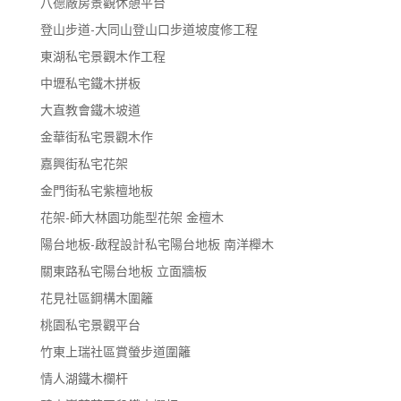
八德廠房景觀休憩平台
登山步道-大同山登山口步道坡度修工程
東湖私宅景觀木作工程
中壢私宅鐵木拼板
大直教會鐵木坡道
金華街私宅景觀木作
嘉興街私宅花架
金門街私宅紫檀地板
花架-師大林園功能型花架 金檀木
陽台地板-啟程設計私宅陽台地板 南洋櫸木
關東路私宅陽台地板 立面牆板
花見社區鋼構木圍籬
桃園私宅景觀平台
竹東上瑞社區賞螢步道圍籬
情人湖鐵木欄杆