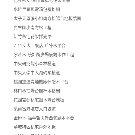
巴杜柳安-青山鎮私宅花架圍籬
水碓里景觀電箱包覆格柵
太子天母張小姐南方松陽台地板牆面
民生國小南方松工程
新竹私宅花架採光罩
7-11交大二餐店 戶外木平台
冰片木-統計所廣場景觀木作工程
中央研究院小森林棧道
中央大學中大湖碼頭棧道
桃園捷運青埔機廠休憩木平台
林口私宅陽台欄杆木格柵
花園官邸私宅鐵木陽台地板
萊爾富港墘店入口坡道
金檀木-福華哲思軒西餐廳木平台
華城特區私宅戶外地板