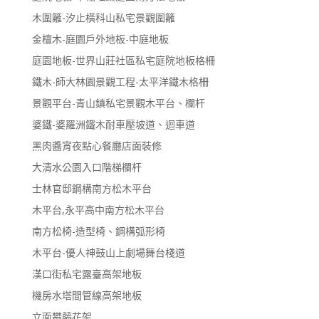
木圍籬-汐止橫科山私宅景觀圍籬
金檀木-庭園戶外地板-中庭地板
庭園地板-世界山莊社區私宅庭院地板格柵
鐵木-師大林園景觀工程-太平洋鐵木格柵
景觀平台-青山鎮私宅景觀木平台、欄杆
婆鐵-婆羅洲鐵木耐車壓坡道、迴車道
黑肉醬宵夜點心餐廳店面裝修
大清水公園入口階梯欄杆
士林官邸鋼構南方松木平台
木平台,永平高中南方松木平台
南方松椅-造型椅、鋼構弧形椅
木平台-優人神鼓山上劇場舞台棧道
漢口街私宅露臺高架地板
機房水塔間管線高架地板
立面攀藤花架