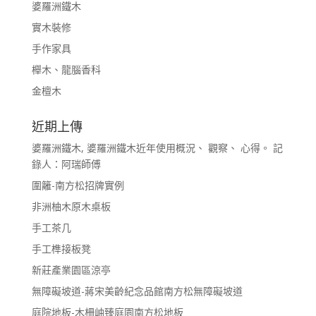
婆羅洲鐵木
實木裝修
手作家具
櫸木、龍腦香科
金檀木
近期上傳
婆羅洲鐵木, 婆羅洲鐵木近年使用概況、 觀察、 心得。 記
錄人：阿瑞師傅
圍籬-南方松招牌實例
非洲柚木原木桌板
手工茶几
手工榫接板凳
新莊產業園區涼亭
無障礙坡道-蔣宋美齡紀念品館南方松無障礙坡道
庭院地板-木柵岫臻庭園南方松地板