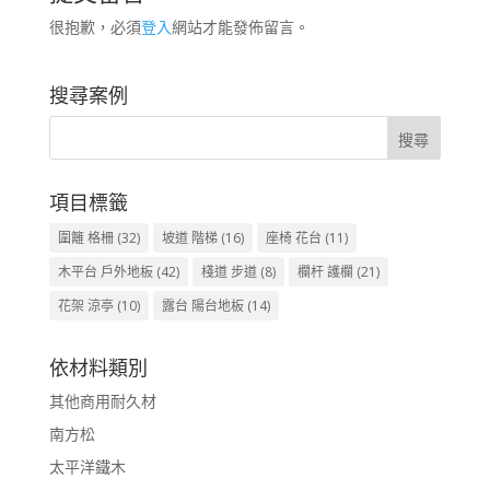
很抱歉，必須
登入
網站才能發佈留言。
搜尋案例
項目標籤
圍籬 格柵
(32)
坡道 階梯
(16)
座椅 花台
(11)
木平台 戶外地板
(42)
棧道 步道
(8)
欄杆 護欄
(21)
花架 涼亭
(10)
露台 陽台地板
(14)
依材料類別
其他商用耐久材
南方松
太平洋鐵木