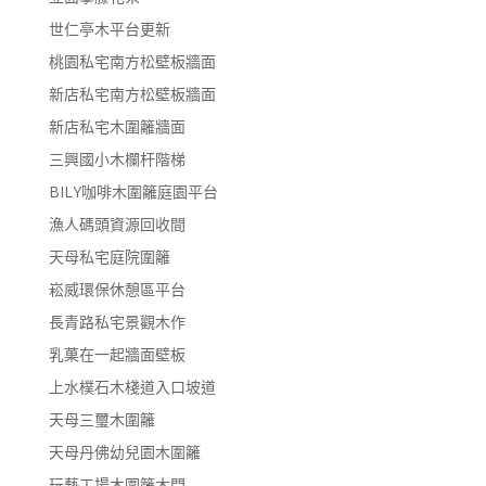
世仁亭木平台更新
桃園私宅南方松壁板牆面
新店私宅南方松壁板牆面
新店私宅木圍籬牆面
三興國小木欄杆階梯
BILY咖啡木圍籬庭園平台
漁人碼頭資源回收間
天母私宅庭院圍籬
崧威環保休憩區平台
長青路私宅景觀木作
乳菓在一起牆面壁板
上水樸石木棧道入口坡道
天母三璽木圍籬
天母丹佛幼兒園木圍籬
玩藝工場木圍籬木門