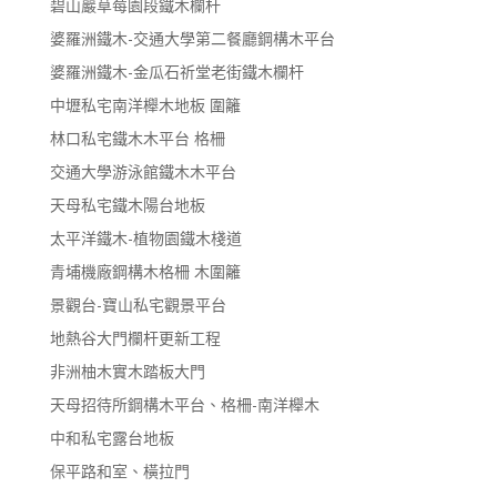
碧山巖草莓園段鐵木欄杆
婆羅洲鐵木-交通大學第二餐廳鋼構木平台
婆羅洲鐵木-金瓜石祈堂老街鐵木欄杆
中壢私宅南洋櫸木地板 圍籬
林口私宅鐵木木平台 格柵
交通大學游泳館鐵木木平台
天母私宅鐵木陽台地板
太平洋鐵木-植物園鐵木棧道
青埔機廠鋼構木格柵 木圍籬
景觀台-寶山私宅觀景平台
地熱谷大門欄杆更新工程
非洲柚木實木踏板大門
天母招待所鋼構木平台、格柵-南洋櫸木
中和私宅露台地板
保平路和室、橫拉門