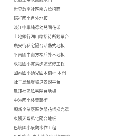
世界敦南社區南方松椅面
瑞祥國小戶外地板
淡江中學純德幼兒園花架
土地銀行湖山路招待所觀景台
農安街私宅陽台活動式地板
平南國中南方松戶外木地板
永福國小賞鳥步道整修工程
國泰國小幼兒園木欄杆 木門
社子島越堤坡道景觀平台
鳳翔社區私宅陽台地板
中港國小裝置藝術
顯新企業廠區休憩花架採光罩
東騰天母私宅陽台地板
巴崚國小景觀木作工程