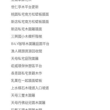
世仁亭木平台更新
桃園私宅南方松壁板牆面
新店私宅南方松壁板牆面
新店私宅木圍籬牆面
三興國小木欄杆階梯
BILY咖啡木圍籬庭園平台
漁人碼頭資源回收間
天母私宅庭院圍籬
崧威環保休憩區平台
長青路私宅景觀木作
乳菓在一起牆面壁板
上水樸石木棧道入口坡道
天母三璽木圍籬
天母丹佛幼兒園木圍籬
玩藝工場木圍籬木門