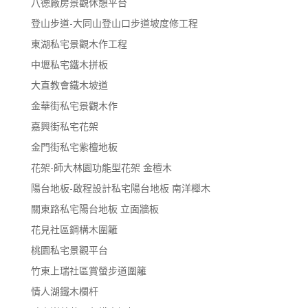
八德廠房景觀休憩平台
登山步道-大同山登山口步道坡度修工程
東湖私宅景觀木作工程
中壢私宅鐵木拼板
大直教會鐵木坡道
金華街私宅景觀木作
嘉興街私宅花架
金門街私宅紫檀地板
花架-師大林園功能型花架 金檀木
陽台地板-啟程設計私宅陽台地板 南洋櫸木
關東路私宅陽台地板 立面牆板
花見社區鋼構木圍籬
桃園私宅景觀平台
竹東上瑞社區賞螢步道圍籬
情人湖鐵木欄杆