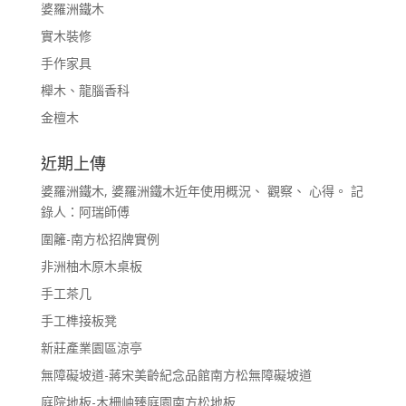
婆羅洲鐵木
實木裝修
手作家具
櫸木、龍腦香科
金檀木
近期上傳
婆羅洲鐵木, 婆羅洲鐵木近年使用概況、 觀察、 心得。 記
錄人：阿瑞師傅
圍籬-南方松招牌實例
非洲柚木原木桌板
手工茶几
手工榫接板凳
新莊產業園區涼亭
無障礙坡道-蔣宋美齡紀念品館南方松無障礙坡道
庭院地板-木柵岫臻庭園南方松地板