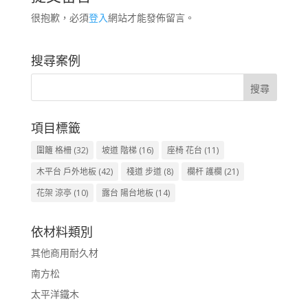
很抱歉，必須
登入
網站才能發佈留言。
搜尋案例
項目標籤
圍籬 格柵
(32)
坡道 階梯
(16)
座椅 花台
(11)
木平台 戶外地板
(42)
棧道 步道
(8)
欄杆 護欄
(21)
花架 涼亭
(10)
露台 陽台地板
(14)
依材料類別
其他商用耐久材
南方松
太平洋鐵木