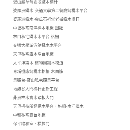
碧山巖草莓園段鐵木欄杆
婆羅洲鐵木-交通大學第二餐廳鋼構木平台
婆羅洲鐵木-金瓜石祈堂老街鐵木欄杆
中壢私宅南洋櫸木地板 圍籬
林口私宅鐵木木平台 格柵
交通大學游泳館鐵木木平台
天母私宅鐵木陽台地板
太平洋鐵木-植物園鐵木棧道
青埔機廠鋼構木格柵 木圍籬
景觀台-寶山私宅觀景平台
地熱谷大門欄杆更新工程
非洲柚木實木踏板大門
天母招待所鋼構木平台、格柵-南洋櫸木
中和私宅露台地板
保平路和室、橫拉門