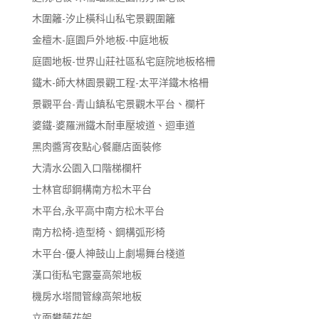
木圍籬-汐止橫科山私宅景觀圍籬
金檀木-庭園戶外地板-中庭地板
庭園地板-世界山莊社區私宅庭院地板格柵
鐵木-師大林園景觀工程-太平洋鐵木格柵
景觀平台-青山鎮私宅景觀木平台、欄杆
婆鐵-婆羅洲鐵木耐車壓坡道、迴車道
黑肉醬宵夜點心餐廳店面裝修
大清水公園入口階梯欄杆
士林官邸鋼構南方松木平台
木平台,永平高中南方松木平台
南方松椅-造型椅、鋼構弧形椅
木平台-優人神鼓山上劇場舞台棧道
漢口街私宅露臺高架地板
機房水塔間管線高架地板
立面攀藤花架