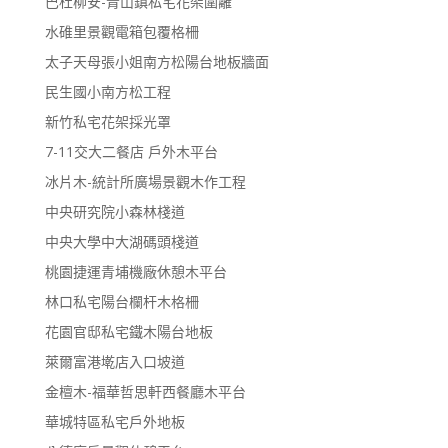
巴杜柳安-青山鎮私宅花架圍籬
水碓里景觀電箱包覆格柵
太子天母張小姐南方松陽台地板牆面
民生國小南方松工程
新竹私宅花架採光罩
7-11交大二餐店 戶外木平台
冰片木-統計所廣場景觀木作工程
中央研究院小森林棧道
中央大學中大湖碼頭棧道
桃園捷運青埔機廠休憩木平台
林口私宅陽台欄杆木格柵
花園官邸私宅鐵木陽台地板
萊爾富港墘店入口坡道
金檀木-福華哲思軒西餐廳木平台
華城特區私宅戶外地板