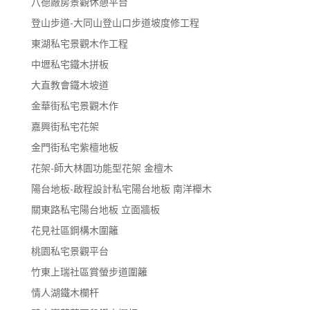
八德廠房景觀休憩平台
登山步道-大同山登山口步道坡度修工程
東湖私宅景觀木作工程
中壢私宅鐵木拼板
大直教會鐵木坡道
金華街私宅景觀木作
嘉興街私宅花架
金門街私宅紫檀地板
花架-師大林園功能型花架 金檀木
陽台地板-啟程設計私宅陽台地板 南洋櫸木
關東路私宅陽台地板 立面牆板
花見社區鋼構木圍籬
桃園私宅景觀平台
竹東上瑞社區賞螢步道圍籬
情人湖鐵木欄杆