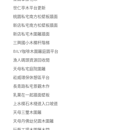
世仁亭木平台更新
桃園私宅南方松壁板牆面
新店私宅南方松壁板牆面
新店私宅木圍籬牆面
三興國小木欄杆階梯
BILY咖啡木圍籬庭園平台
漁人碼頭資源回收間
天母私宅庭院圍籬
崧威環保休憩區平台
長青路私宅景觀木作
乳菓在一起牆面壁板
上水樸石木棧道入口坡道
天母三璽木圍籬
天母丹佛幼兒園木圍籬
玩藝工場木圍籬木門