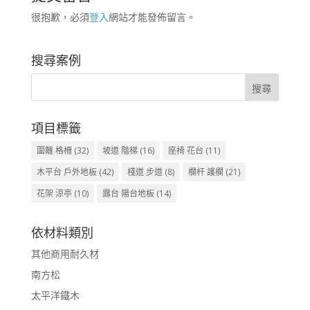
很抱歉，必須
登入
網站才能發佈留言。
搜尋案例
項目標籤
圍籬 格柵
(32)
坡道 階梯
(16)
座椅 花台
(11)
木平台 戶外地板
(42)
棧道 步道
(8)
欄杆 護欄
(21)
花架 涼亭
(10)
露台 陽台地板
(14)
依材料類別
其他商用耐久材
南方松
太平洋鐵木