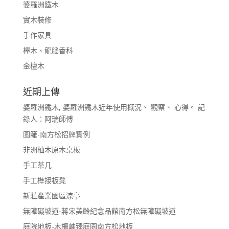
婆羅洲鐵木
實木裝修
手作家具
櫸木、龍腦香科
金檀木
近期上傳
婆羅洲鐵木, 婆羅洲鐵木近年使用概況、 觀察、 心得。 記
錄人：阿瑞師傅
圍籬-南方松招牌實例
非洲柚木原木桌板
手工茶几
手工榫接板凳
新莊產業園區涼亭
無障礙坡道-蔣宋美齡紀念品館南方松無障礙坡道
庭院地板-木柵岫臻庭園南方松地板