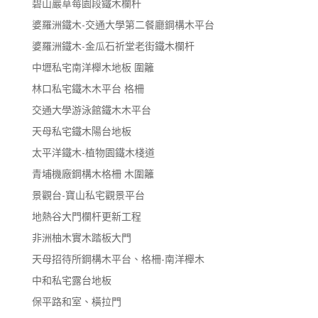
碧山巖草莓園段鐵木欄杆
婆羅洲鐵木-交通大學第二餐廳鋼構木平台
婆羅洲鐵木-金瓜石祈堂老街鐵木欄杆
中壢私宅南洋櫸木地板 圍籬
林口私宅鐵木木平台 格柵
交通大學游泳館鐵木木平台
天母私宅鐵木陽台地板
太平洋鐵木-植物園鐵木棧道
青埔機廠鋼構木格柵 木圍籬
景觀台-寶山私宅觀景平台
地熱谷大門欄杆更新工程
非洲柚木實木踏板大門
天母招待所鋼構木平台、格柵-南洋櫸木
中和私宅露台地板
保平路和室、橫拉門