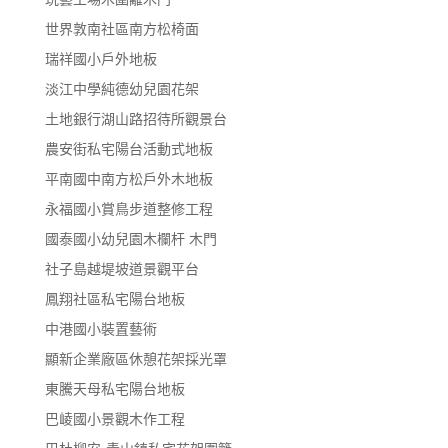
世界敦南社區南方松椅面
瑞祥國小戶外地板
淡江中學純德幼兒園花架
土地銀行湖山路招待所觀景台
農安街私宅陽台活動式地板
平南國中南方松戶外木地板
永福國小賞鳥步道整修工程
國泰國小幼兒園木欄杆 木門
社子島越堤坡道景觀平台
鳳翔社區私宅陽台地板
中港國小裝置藝術
顯新企業廠區休憩花架採光罩
東騰天母私宅陽台地板
巴崚國小景觀木作工程