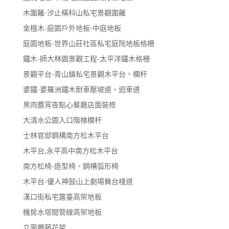
木圍籬-汐止橫科山私宅景觀圍籬
金檀木-庭園戶外地板-中庭地板
庭園地板-世界山莊社區私宅庭院地板格柵
鐵木-師大林園景觀工程-太平洋鐵木格柵
景觀平台-青山鎮私宅景觀木平台、欄杆
婆鐵-婆羅洲鐵木耐車壓坡道、迴車道
黑肉醬宵夜點心餐廳店面裝修
大清水公園入口階梯欄杆
士林官邸鋼構南方松木平台
木平台,永平高中南方松木平台
南方松椅-造型椅、鋼構弧形椅
木平台-優人神鼓山上劇場舞台棧道
漢口街私宅露臺高架地板
機房水塔間管線高架地板
立面攀藤花架