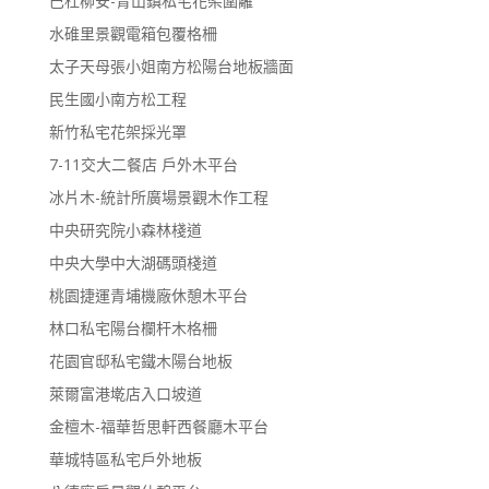
巴杜柳安-青山鎮私宅花架圍籬
水碓里景觀電箱包覆格柵
太子天母張小姐南方松陽台地板牆面
民生國小南方松工程
新竹私宅花架採光罩
7-11交大二餐店 戶外木平台
冰片木-統計所廣場景觀木作工程
中央研究院小森林棧道
中央大學中大湖碼頭棧道
桃園捷運青埔機廠休憩木平台
林口私宅陽台欄杆木格柵
花園官邸私宅鐵木陽台地板
萊爾富港墘店入口坡道
金檀木-福華哲思軒西餐廳木平台
華城特區私宅戶外地板