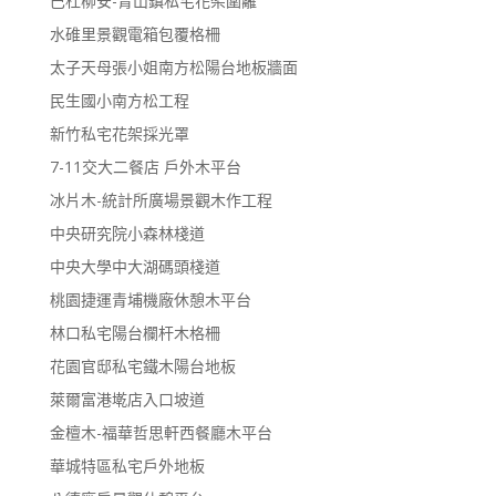
巴杜柳安-青山鎮私宅花架圍籬
水碓里景觀電箱包覆格柵
太子天母張小姐南方松陽台地板牆面
民生國小南方松工程
新竹私宅花架採光罩
7-11交大二餐店 戶外木平台
冰片木-統計所廣場景觀木作工程
中央研究院小森林棧道
中央大學中大湖碼頭棧道
桃園捷運青埔機廠休憩木平台
林口私宅陽台欄杆木格柵
花園官邸私宅鐵木陽台地板
萊爾富港墘店入口坡道
金檀木-福華哲思軒西餐廳木平台
華城特區私宅戶外地板