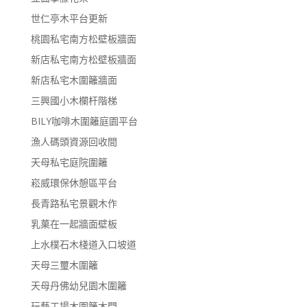
世仁亭木平台更新
桃園私宅南方松壁板牆面
新店私宅南方松壁板牆面
新店私宅木圍籬牆面
三興國小木欄杆階梯
BILY咖啡木圍籬庭園平台
漁人碼頭資源回收間
天母私宅庭院圍籬
崧威環保休憩區平台
長青路私宅景觀木作
乳菓在一起牆面壁板
上水樸石木棧道入口坡道
天母三璽木圍籬
天母丹佛幼兒園木圍籬
玩藝工場木圍籬木門