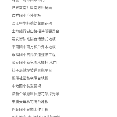
世界敦南社區南方松椅面
瑞祥國小戶外地板
淡江中學純德幼兒園花架
土地銀行湖山路招待所觀景台
農安街私宅陽台活動式地板
平南國中南方松戶外木地板
永福國小賞鳥步道整修工程
國泰國小幼兒園木欄杆 木門
社子島越堤坡道景觀平台
鳳翔社區私宅陽台地板
中港國小裝置藝術
顯新企業廠區休憩花架採光罩
東騰天母私宅陽台地板
巴崚國小景觀木作工程