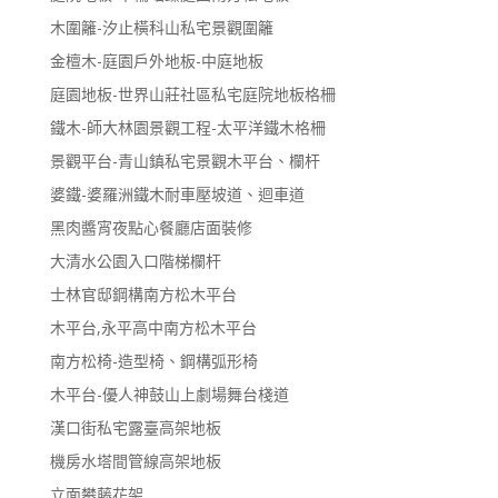
木圍籬-汐止橫科山私宅景觀圍籬
金檀木-庭園戶外地板-中庭地板
庭園地板-世界山莊社區私宅庭院地板格柵
鐵木-師大林園景觀工程-太平洋鐵木格柵
景觀平台-青山鎮私宅景觀木平台、欄杆
婆鐵-婆羅洲鐵木耐車壓坡道、迴車道
黑肉醬宵夜點心餐廳店面裝修
大清水公園入口階梯欄杆
士林官邸鋼構南方松木平台
木平台,永平高中南方松木平台
南方松椅-造型椅、鋼構弧形椅
木平台-優人神鼓山上劇場舞台棧道
漢口街私宅露臺高架地板
機房水塔間管線高架地板
立面攀藤花架