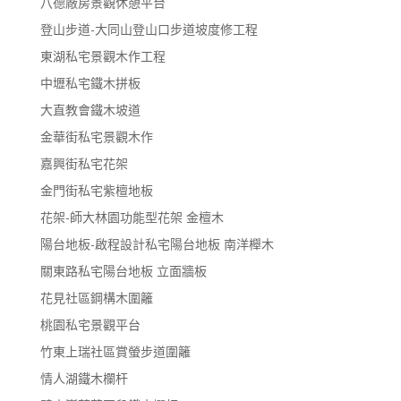
八德廠房景觀休憩平台
登山步道-大同山登山口步道坡度修工程
東湖私宅景觀木作工程
中壢私宅鐵木拼板
大直教會鐵木坡道
金華街私宅景觀木作
嘉興街私宅花架
金門街私宅紫檀地板
花架-師大林園功能型花架 金檀木
陽台地板-啟程設計私宅陽台地板 南洋櫸木
關東路私宅陽台地板 立面牆板
花見社區鋼構木圍籬
桃園私宅景觀平台
竹東上瑞社區賞螢步道圍籬
情人湖鐵木欄杆