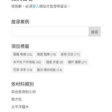
很抱歉，必須
登入
網站才能發佈留言。
搜尋案例
項目標籤
圍籬 格柵
(32)
坡道 階梯
(16)
座椅 花台
(11)
木平台 戶外地板
(42)
棧道 步道
(8)
欄杆 護欄
(21)
花架 涼亭
(10)
露台 陽台地板
(14)
依材料類別
其他商用耐久材
南方松
太平洋鐵木