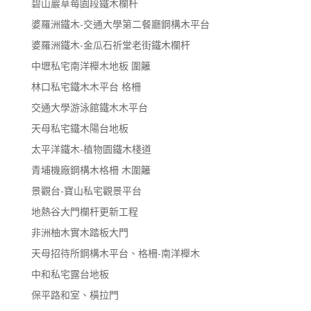
碧山巖草莓園段鐵木欄杆
婆羅洲鐵木-交通大學第二餐廳鋼構木平台
婆羅洲鐵木-金瓜石祈堂老街鐵木欄杆
中壢私宅南洋櫸木地板 圍籬
林口私宅鐵木木平台 格柵
交通大學游泳館鐵木木平台
天母私宅鐵木陽台地板
太平洋鐵木-植物園鐵木棧道
青埔機廠鋼構木格柵 木圍籬
景觀台-寶山私宅觀景平台
地熱谷大門欄杆更新工程
非洲柚木實木踏板大門
天母招待所鋼構木平台、格柵-南洋櫸木
中和私宅露台地板
保平路和室、橫拉門