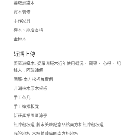
婆羅洲鐵木
實木裝修
手作家具
櫸木、龍腦香科
金檀木
近期上傳
婆羅洲鐵木, 婆羅洲鐵木近年使用概況、 觀察、 心得。 記
錄人：阿瑞師傅
圍籬-南方松招牌實例
非洲柚木原木桌板
手工茶几
手工榫接板凳
新莊產業園區涼亭
無障礙坡道-蔣宋美齡紀念品館南方松無障礙坡道
庭院地板-木柵岫臻庭園南方松地板