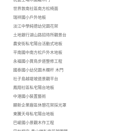
世界敦南社區南方松椅面
瑞祥國小戶外地板
淡江中學純德幼兒園花架
土地銀行湖山路招待所觀景台
農安街私宅陽台活動式地板
平南國中南方松戶外木地板
永福國小賞鳥步道整修工程
國泰國小幼兒園木欄杆 木門
社子島越堤坡道景觀平台
鳳翔社區私宅陽台地板
中港國小裝置藝術
顯新企業廠區休憩花架採光罩
東騰天母私宅陽台地板
巴崚國小景觀木作工程