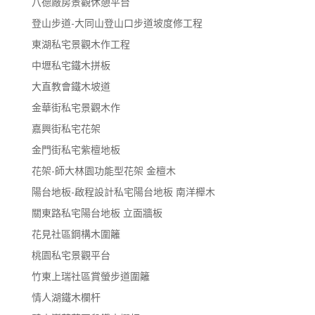
八德廠房景觀休憩平台
登山步道-大同山登山口步道坡度修工程
東湖私宅景觀木作工程
中壢私宅鐵木拼板
大直教會鐵木坡道
金華街私宅景觀木作
嘉興街私宅花架
金門街私宅紫檀地板
花架-師大林園功能型花架 金檀木
陽台地板-啟程設計私宅陽台地板 南洋櫸木
關東路私宅陽台地板 立面牆板
花見社區鋼構木圍籬
桃園私宅景觀平台
竹東上瑞社區賞螢步道圍籬
情人湖鐵木欄杆