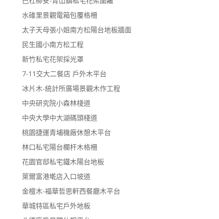
巴杜柳安-青山鎮私宅花架圍籬
水碓里景觀電箱包覆格柵
太子天母張小姐南方松陽台地板牆面
民生國小南方松工程
新竹私宅花架採光罩
7-11交大二餐店 戶外木平台
冰片木-統計所廣場景觀木作工程
中央研究院小森林棧道
中央大學中大湖碼頭棧道
桃園捷運青埔機廠休憩木平台
林口私宅陽台欄杆木格柵
花園官邸私宅鐵木陽台地板
萊爾富港墘店入口坡道
金檀木-福華哲思軒西餐廳木平台
華城特區私宅戶外地板