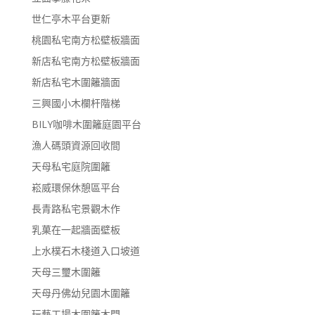
世仁亭木平台更新
桃園私宅南方松壁板牆面
新店私宅南方松壁板牆面
新店私宅木圍籬牆面
三興國小木欄杆階梯
BILY咖啡木圍籬庭園平台
漁人碼頭資源回收間
天母私宅庭院圍籬
崧威環保休憩區平台
長青路私宅景觀木作
乳菓在一起牆面壁板
上水樸石木棧道入口坡道
天母三璽木圍籬
天母丹佛幼兒園木圍籬
玩藝工場木圍籬木門