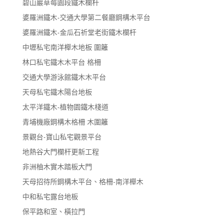
碧山巖草莓園段鐵木欄杆
婆羅洲鐵木-交通大學第二餐廳鋼構木平台
婆羅洲鐵木-金瓜石祈堂老街鐵木欄杆
中壢私宅南洋櫸木地板 圍籬
林口私宅鐵木木平台 格柵
交通大學游泳館鐵木木平台
天母私宅鐵木陽台地板
太平洋鐵木-植物園鐵木棧道
青埔機廠鋼構木格柵 木圍籬
景觀台-寶山私宅觀景平台
地熱谷大門欄杆更新工程
非洲柚木實木踏板大門
天母招待所鋼構木平台、格柵-南洋櫸木
中和私宅露台地板
保平路和室、橫拉門