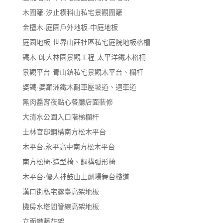
木圍籬-汐止橫科山私宅景觀圍籬
金檀木-庭園戶外地板-中庭地板
庭園地板-世界山莊社區私宅庭院地板格柵
鐵木-師大林園景觀工程-太平洋鐵木格柵
景觀平台-青山鎮私宅景觀木平台、欄杆
婆鐵-婆羅洲鐵木耐車壓坡道、迴車道
黑肉醬宵夜點心餐廳店面裝修
大清水公園入口階梯欄杆
士林官邸鋼構南方松木平台
木平台,永平高中南方松木平台
南方松椅-造型椅、鋼構弧形椅
木平台-優人神鼓山上劇場舞台棧道
漢口街私宅露臺高架地板
機房水塔間管線高架地板
立面攀藤花架