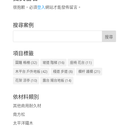
很抱歉，必須
登入
網站才能發佈留言。
搜尋案例
項目標籤
圍籬 格柵
(32)
坡道 階梯
(16)
座椅 花台
(11)
木平台 戶外地板
(42)
棧道 步道
(8)
欄杆 護欄
(21)
花架 涼亭
(10)
露台 陽台地板
(14)
依材料類別
其他商用耐久材
南方松
太平洋鐵木