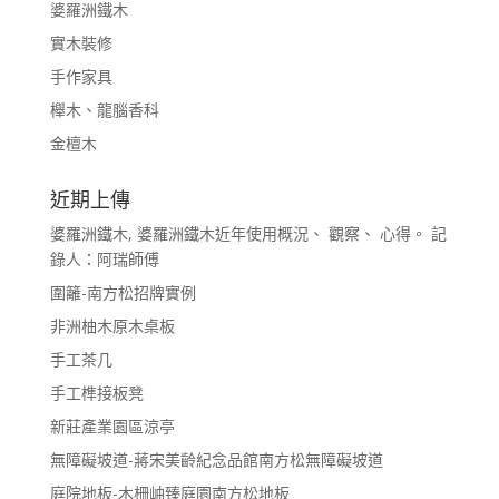
婆羅洲鐵木
實木裝修
手作家具
櫸木、龍腦香科
金檀木
近期上傳
婆羅洲鐵木, 婆羅洲鐵木近年使用概況、 觀察、 心得。 記
錄人：阿瑞師傅
圍籬-南方松招牌實例
非洲柚木原木桌板
手工茶几
手工榫接板凳
新莊產業園區涼亭
無障礙坡道-蔣宋美齡紀念品館南方松無障礙坡道
庭院地板-木柵岫臻庭園南方松地板