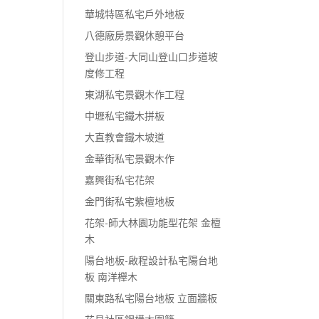
華城特區私宅戶外地板
八德廠房景觀休憩平台
登山步道-大同山登山口步道坡
度修工程
東湖私宅景觀木作工程
中壢私宅鐵木拼板
大直教會鐵木坡道
金華街私宅景觀木作
嘉興街私宅花架
金門街私宅紫檀地板
花架-師大林園功能型花架 金檀
木
陽台地板-啟程設計私宅陽台地
板 南洋櫸木
關東路私宅陽台地板 立面牆板