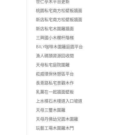
世仁亭木平台更新
桃園私宅南方松壁板牆面
新店私宅南方松壁板牆面
新店私宅木圍籬牆面
三興國小木欄杆階梯
BILY咖啡木圍籬庭園平台
漁人碼頭資源回收間
天母私宅庭院圍籬
崧威環保休憩區平台
長青路私宅景觀木作
乳菓在一起牆面壁板
上水樸石木棧道入口坡道
天母三璽木圍籬
天母丹佛幼兒園木圍籬
玩藝工場木圍籬木門