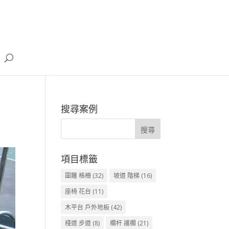
搜尋案例
項目標籤
圍籬 格柵
(32)
坡道 階梯
(16)
座椅 花台
(11)
木平台 戶外地板
(42)
棧道 步道
(8)
欄杆 護欄
(21)