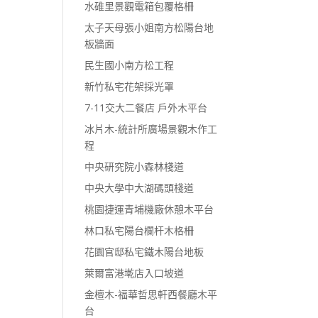
水碓里景觀電箱包覆格柵
太子天母張小姐南方松陽台地
板牆面
民生國小南方松工程
新竹私宅花架採光罩
7-11交大二餐店 戶外木平台
冰片木-統計所廣場景觀木作工
程
中央研究院小森林棧道
中央大學中大湖碼頭棧道
桃園捷運青埔機廠休憩木平台
林口私宅陽台欄杆木格柵
花園官邸私宅鐵木陽台地板
萊爾富港墘店入口坡道
金檀木-福華哲思軒西餐廳木平
台