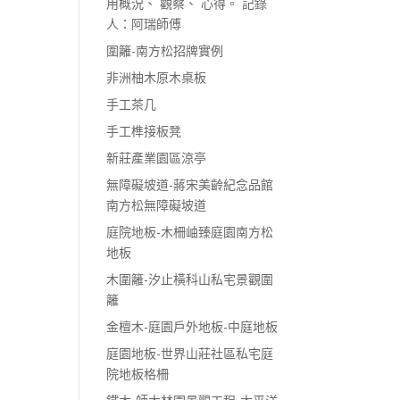
用概況、 觀察、 心得。 記錄
人：阿瑞師傅
圍籬-南方松招牌實例
非洲柚木原木桌板
手工茶几
手工榫接板凳
新莊產業園區涼亭
無障礙坡道-蔣宋美齡紀念品館
南方松無障礙坡道
庭院地板-木柵岫臻庭園南方松
地板
木圍籬-汐止橫科山私宅景觀圍
籬
金檀木-庭園戶外地板-中庭地板
庭園地板-世界山莊社區私宅庭
院地板格柵