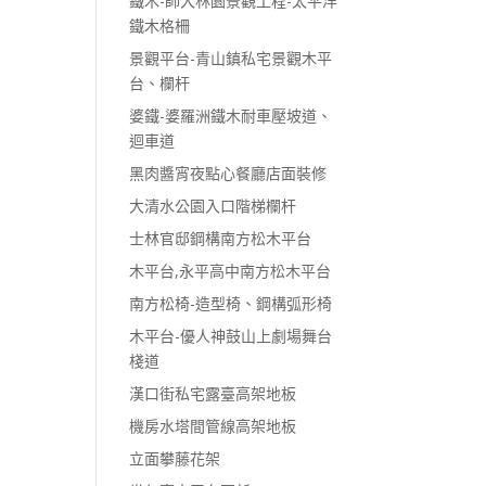
鐵木-師大林園景觀工程-太平洋
鐵木格柵
景觀平台-青山鎮私宅景觀木平
台、欄杆
婆鐵-婆羅洲鐵木耐車壓坡道、
迴車道
黑肉醬宵夜點心餐廳店面裝修
大清水公園入口階梯欄杆
士林官邸鋼構南方松木平台
木平台,永平高中南方松木平台
南方松椅-造型椅、鋼構弧形椅
木平台-優人神鼓山上劇場舞台
棧道
漢口街私宅露臺高架地板
機房水塔間管線高架地板
立面攀藤花架