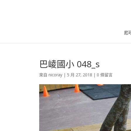
尼
巴崚國小 048_s
來自
nicoray
|
5 月 27, 2018
|
0 條留言