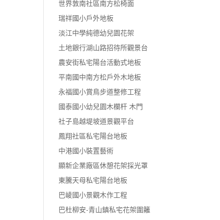
世界敦南社區南方松椅面
瑞祥國小戶外地板
淡江中學純德幼兒園花架
土地銀行湖山路招待所觀景台
農安街私宅陽台活動式地板
平南國中南方松戶外木地板
永福國小賞鳥步道整修工程
國泰國小幼兒園木欄杆 木門
社子島越堤坡道景觀平台
鳳翔社區私宅陽台地板
中港國小裝置藝術
顯新企業廠區休憩花架採光罩
東騰天母私宅陽台地板
巴崚國小景觀木作工程
巴杜柳安-青山鎮私宅花架圍籬