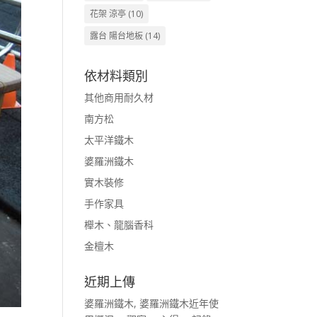
花架 涼亭
(10)
露台 陽台地板
(14)
依材料類別
其他商用耐久材
南方松
太平洋鐵木
婆羅洲鐵木
實木裝修
手作家具
櫸木、龍腦香科
金檀木
近期上傳
婆羅洲鐵木, 婆羅洲鐵木近年使