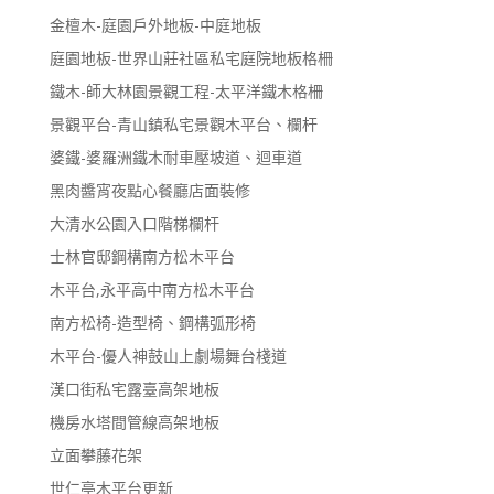
金檀木-庭園戶外地板-中庭地板
庭園地板-世界山莊社區私宅庭院地板格柵
鐵木-師大林園景觀工程-太平洋鐵木格柵
景觀平台-青山鎮私宅景觀木平台、欄杆
婆鐵-婆羅洲鐵木耐車壓坡道、迴車道
黑肉醬宵夜點心餐廳店面裝修
大清水公園入口階梯欄杆
士林官邸鋼構南方松木平台
木平台,永平高中南方松木平台
南方松椅-造型椅、鋼構弧形椅
木平台-優人神鼓山上劇場舞台棧道
漢口街私宅露臺高架地板
機房水塔間管線高架地板
立面攀藤花架
世仁亭木平台更新