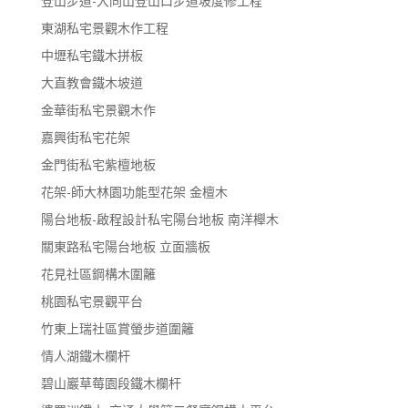
登山步道-大同山登山口步道坡度修工程
東湖私宅景觀木作工程
中壢私宅鐵木拼板
大直教會鐵木坡道
金華街私宅景觀木作
嘉興街私宅花架
金門街私宅紫檀地板
花架-師大林園功能型花架 金檀木
陽台地板-啟程設計私宅陽台地板 南洋櫸木
關東路私宅陽台地板 立面牆板
花見社區鋼構木圍籬
桃園私宅景觀平台
竹東上瑞社區賞螢步道圍籬
情人湖鐵木欄杆
碧山巖草莓園段鐵木欄杆