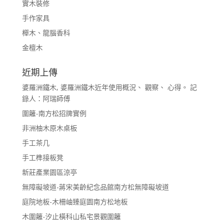
實木裝修
手作家具
櫸木、龍腦香科
金檀木
近期上傳
婆羅洲鐵木, 婆羅洲鐵木近年使用概況、 觀察、 心得。 記
錄人：阿瑞師傅
圍籬-南方松招牌實例
非洲柚木原木桌板
手工茶几
手工榫接板凳
新莊產業園區涼亭
無障礙坡道-蔣宋美齡紀念品館南方松無障礙坡道
庭院地板-木柵岫臻庭園南方松地板
木圍籬-汐止橫科山私宅景觀圍籬