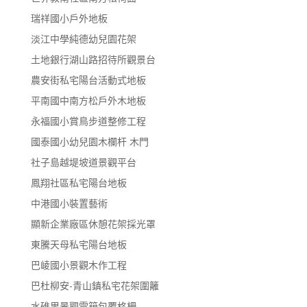
瑞祥國小戶外地板
淡江中學純德幼兒園花架
土地銀行湖山路招待所觀景台
農安街私宅陽台活動式地板
平南國中南方松戶外木地板
永福國小賞鳥步道整修工程
國泰國小幼兒園木欄杆 木門
社子島越堤坡道景觀平台
鳳翔社區私宅陽台地板
中港國小裝置藝術
顯新企業廠區休憩花架採光罩
東騰天母私宅陽台地板
巴崚國小景觀木作工程
巴杜柳安-青山鎮私宅花架圍籬
水碓里景觀電箱包覆格柵