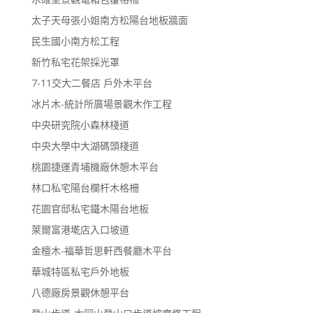
太子天母張小姐南方松陽台地板牆面
民生國小南方松工程
新竹私宅花架採光罩
7-11交大二餐店 戶外木平台
冰片木-統計所廣場景觀木作工程
中央研究院小森林棧道
中央大學中大湖碼頭棧道
桃園捷運青埔機廠休憩木平台
林口私宅陽台欄杆木格柵
花園官邸私宅鐵木陽台地板
萊爾富港墘店入口坡道
金檀木-福華哲思軒西餐廳木平台
華城特區私宅戶外地板
八德廠房景觀休憩平台