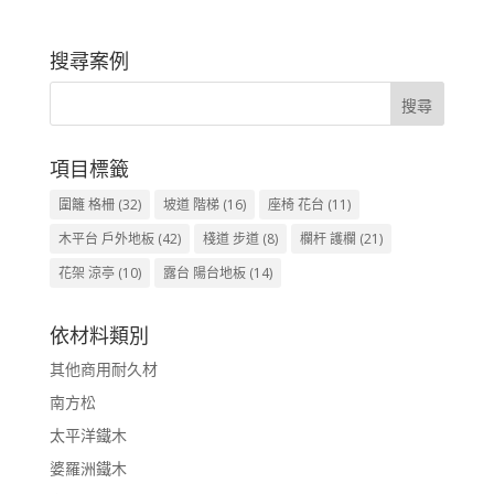
搜尋案例
項目標籤
圍籬 格柵
(32)
坡道 階梯
(16)
座椅 花台
(11)
木平台 戶外地板
(42)
棧道 步道
(8)
欄杆 護欄
(21)
花架 涼亭
(10)
露台 陽台地板
(14)
依材料類別
其他商用耐久材
南方松
太平洋鐵木
婆羅洲鐵木