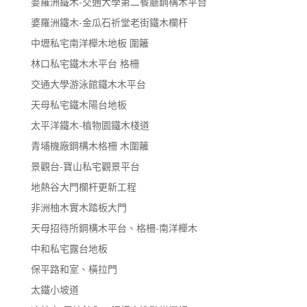
婆羅洲鐵木-交通大學第二餐廳鋼構木平台
婆羅洲鐵木-金瓜石祈堂老街鐵木欄杆
中壢私宅南洋櫸木地板 圍籬
林口私宅鐵木木平台 格柵
交通大學游泳館鐵木木平台
天母私宅鐵木陽台地板
太平洋鐵木-植物園鐵木棧道
青埔機廠鋼構木格柵 木圍籬
景觀台-寶山私宅觀景平台
地熱谷大門欄杆更新工程
非洲柚木實木踏板大門
天母招待所鋼構木平台、格柵-南洋櫸木
中和私宅露台地板
保平路和室、橫拉門
太鐵小坡道