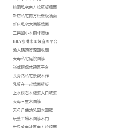
桃園私宅南方松壁板牆面
新店私宅南方松壁板牆面
新店私宅木圍籬牆面
三興國小木欄杆階梯
BILY咖啡木圍籬庭園平台
漁人碼頭資源回收間
天母私宅庭院圍籬
崧威環保休憩區平台
長青路私宅景觀木作
乳菓在一起牆面壁板
上水樸石木棧道入口坡道
天母三璽木圍籬
天母丹佛幼兒園木圍籬
玩藝工場木圍籬木門
世界敦南社區南方松椅面