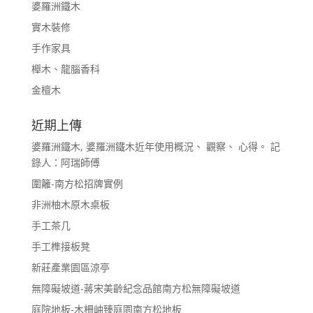
婆羅洲鐵木
實木裝修
手作家具
櫸木、龍腦香科
金檀木
近期上傳
婆羅洲鐵木, 婆羅洲鐵木近年使用概況、 觀察、 心得。 記
錄人：阿瑞師傅
圍籬-南方松招牌實例
非洲柚木原木桌板
手工茶几
手工榫接板凳
新莊產業園區涼亭
無障礙坡道-蔣宋美齡紀念品館南方松無障礙坡道
庭院地板-木柵岫臻庭園南方松地板