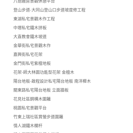
八德廠房景觀休憩平台
登山步道-大同山登山口步道坡度修工程
東湖私宅景觀木作工程
中壢私宅鐵木拼板
大直教會鐵木坡道
金華街私宅景觀木作
嘉興街私宅花架
金門街私宅紫檀地板
花架-師大林園功能型花架 金檀木
陽台地板-啟程設計私宅陽台地板 南洋櫸木
關東路私宅陽台地板 立面牆板
花見社區鋼構木圍籬
桃園私宅景觀平台
竹東上瑞社區賞螢步道圍籬
情人湖鐵木欄杆