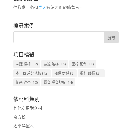
很抱歉，必須
登入
網站才能發佈留言。
搜尋案例
項目標籤
圍籬 格柵
(32)
坡道 階梯
(16)
座椅 花台
(11)
木平台 戶外地板
(42)
棧道 步道
(8)
欄杆 護欄
(21)
花架 涼亭
(10)
露台 陽台地板
(14)
依材料類別
其他商用耐久材
南方松
太平洋鐵木