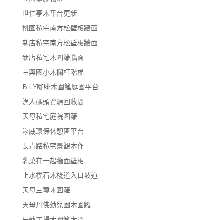
世仁亭木平台更新
桃園私宅南方松壁板牆面
新店私宅南方松壁板牆面
新店私宅木圍籬牆面
三興國小木欄杆階梯
BILY咖啡木圍籬庭園平台
漁人碼頭資源回收間
天母私宅庭院圍籬
崧威環保休憩區平台
長青路私宅景觀木作
乳菓在一起牆面壁板
上水樸石木棧道入口坡道
天母三璽木圍籬
天母丹佛幼兒園木圍籬
玩藝工場木圍籬木門