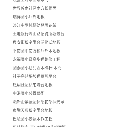
世界敦南社區南方松椅面
瑞祥國小戶外地板
淡江中學純德幼兒園花架
土地銀行湖山路招待所觀景台
農安街私宅陽台活動式地板
平南國中南方松戶外木地板
永福國小賞鳥步道整修工程
國泰國小幼兒園木欄杆 木門
社子島越堤坡道景觀平台
鳳翔社區私宅陽台地板
中港國小裝置藝術
顯新企業廠區休憩花架採光罩
東騰天母私宅陽台地板
巴崚國小景觀木作工程