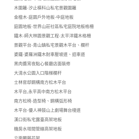
木圍籬-汐止橫科山私宅景觀圍籬
金檀木-庭園戶外地板-中庭地板
庭園地板-世界山莊社區私宅庭院地板格柵
鐵木-師大林園景觀工程-太平洋鐵木格柵
景觀平台-青山鎮私宅景觀木平台、欄杆
婆鐵-婆羅洲鐵木耐車壓坡道、迴車道
黑肉醬宵夜點心餐廳店面裝修
大清水公園入口階梯欄杆
士林官邸鋼構南方松木平台
木平台,永平高中南方松木平台
南方松椅-造型椅、鋼構弧形椅
木平台-優人神鼓山上劇場舞台棧道
漢口街私宅露臺高架地板
機房水塔間管線高架地板
立面攀藤花架