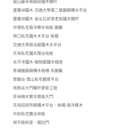
碧山巖草莓園段鐵木欄杆
婆羅洲鐵木-交通大學第二餐廳鋼構木平台
婆羅洲鐵木-金瓜石祈堂老街鐵木欄杆
中壢私宅南洋櫸木地板 圍籬
林口私宅鐵木木平台 格柵
交通大學游泳館鐵木木平台
天母私宅鐵木陽台地板
太平洋鐵木-植物園鐵木棧道
青埔機廠鋼構木格柵 木圍籬
景觀台-寶山私宅觀景平台
地熱谷大門欄杆更新工程
非洲柚木實木踏板大門
天母招待所鋼構木平台、格柵-南洋櫸木
中和私宅露台地板
保平路和室、橫拉門