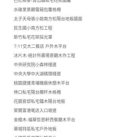
巴杜柳安-青山鎮私宅花架圍籬
水碓里景觀電箱包覆格柵
太子天母張小姐南方松陽台地板牆面
民生國小南方松工程
新竹私宅花架採光罩
7-11交大二餐店 戶外木平台
冰片木-統計所廣場景觀木作工程
中央研究院小森林棧道
中央大學中大湖碼頭棧道
桃園捷運青埔機廠休憩木平台
林口私宅陽台欄杆木格柵
花園官邸私宅鐵木陽台地板
萊爾富港墘店入口坡道
金檀木-福華哲思軒西餐廳木平台
華城特區私宅戶外地板