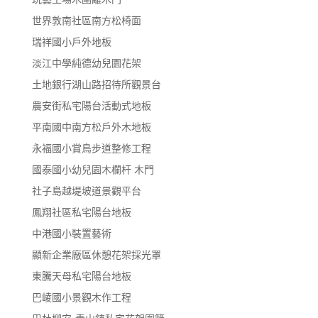
世界敦南社區南方松椅面
瑞祥國小戶外地板
淡江中學純德幼兒園花架
土地銀行湖山路招待所觀景台
農安街私宅陽台活動式地板
平南國中南方松戶外木地板
永福國小賞鳥步道整修工程
國泰國小幼兒園木欄杆 木門
社子島越堤坡道景觀平台
鳳翔社區私宅陽台地板
中港國小裝置藝術
顯新企業廠區休憩花架採光罩
東騰天母私宅陽台地板
巴崚國小景觀木作工程