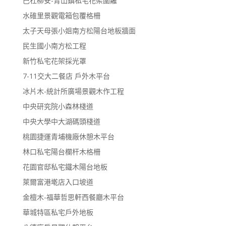
巴杜柳安-青山鎮私宅花架圍籬
水碓里景觀電箱包覆格柵
太子天母張小姐南方松陽台地板牆面
民生國小南方松工程
新竹私宅花架採光罩
7-11交大二餐店 戶外木平台
冰片木-統計所廣場景觀木作工程
中央研究院小森林棧道
中央大學中大湖碼頭棧道
桃園捷運青埔機廠休憩木平台
林口私宅陽台欄杆木格柵
花園官邸私宅鐵木陽台地板
萊爾富港墘店入口坡道
金檀木-福華哲思軒西餐廳木平台
華城特區私宅戶外地板