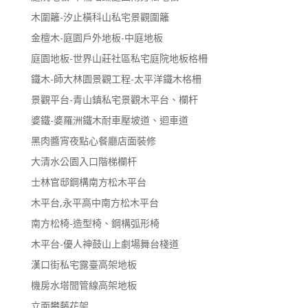
木圍籬-汐止橫科山私宅景觀圍籬
金檀木-庭園戶外地板-中庭地板
庭園地板-世界山莊社區私宅庭院地板格柵
鐵木-師大林園景觀工程-太平洋鐵木格柵
景觀平台-青山鎮私宅景觀木平台、欄杆
婆鐵-婆羅洲鐵木耐車壓坡道、迴車道
黑肉醬宵夜點心餐廳店面裝修
大清水公園入口階梯欄杆
士林官邸鋼構南方松木平台
木平台,永平高中南方松木平台
南方松椅-造型椅、鋼構弧形椅
木平台-優人神鼓山上劇場舞台棧道
漢口街私宅露臺高架地板
機房水塔間管線高架地板
立面攀藤花架