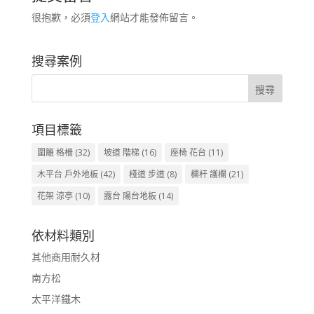
很抱歉，必須
登入
網站才能發佈留言。
搜尋案例
項目標籤
圍籬 格柵
(32)
坡道 階梯
(16)
座椅 花台
(11)
木平台 戶外地板
(42)
棧道 步道
(8)
欄杆 護欄
(21)
花架 涼亭
(10)
露台 陽台地板
(14)
依材料類別
其他商用耐久材
南方松
太平洋鐵木