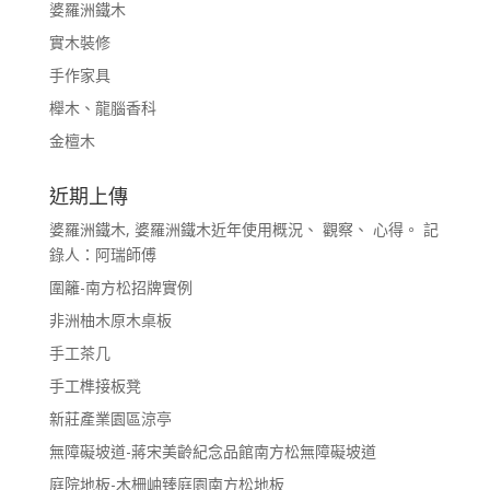
婆羅洲鐵木
實木裝修
手作家具
櫸木、龍腦香科
金檀木
近期上傳
婆羅洲鐵木, 婆羅洲鐵木近年使用概況、 觀察、 心得。 記
錄人：阿瑞師傅
圍籬-南方松招牌實例
非洲柚木原木桌板
手工茶几
手工榫接板凳
新莊產業園區涼亭
無障礙坡道-蔣宋美齡紀念品館南方松無障礙坡道
庭院地板-木柵岫臻庭園南方松地板