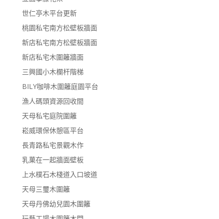
世仁亭木平台更新
桃園私宅南方松壁板牆面
新店私宅南方松壁板牆面
新店私宅木圍籬牆面
三興國小木欄杆階梯
BILY咖啡木圍籬庭園平台
漁人碼頭資源回收間
天母私宅庭院圍籬
崧威環保休憩區平台
長青路私宅景觀木作
乳菓在一起牆面壁板
上水樸石木棧道入口坡道
天母三璽木圍籬
天母丹佛幼兒園木圍籬
玩藝工場木圍籬木門