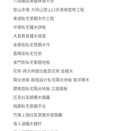
八德廠房景觀休憩平台
登山步道-大同山登山口步道坡度修工程
東湖私宅景觀木作工程
中壢私宅鐵木拼板
大直教會鐵木坡道
金華街私宅景觀木作
嘉興街私宅花架
金門街私宅紫檀地板
花架-師大林園功能型花架 金檀木
陽台地板-啟程設計私宅陽台地板 南洋櫸木
關東路私宅陽台地板 立面牆板
花見社區鋼構木圍籬
桃園私宅景觀平台
竹東上瑞社區賞螢步道圍籬
情人湖鐵木欄杆