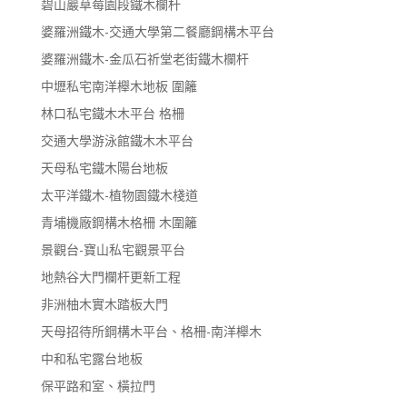
碧山巖草莓園段鐵木欄杆
婆羅洲鐵木-交通大學第二餐廳鋼構木平台
婆羅洲鐵木-金瓜石祈堂老街鐵木欄杆
中壢私宅南洋櫸木地板 圍籬
林口私宅鐵木木平台 格柵
交通大學游泳館鐵木木平台
天母私宅鐵木陽台地板
太平洋鐵木-植物園鐵木棧道
青埔機廠鋼構木格柵 木圍籬
景觀台-寶山私宅觀景平台
地熱谷大門欄杆更新工程
非洲柚木實木踏板大門
天母招待所鋼構木平台、格柵-南洋櫸木
中和私宅露台地板
保平路和室、橫拉門