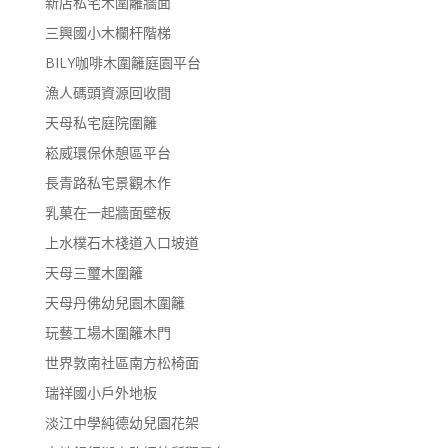
新店私宅木圍籬牆面
三興國小木欄杆階梯
BILY咖啡木圍籬庭園平台
漁人碼頭資源回收間
天母私宅庭院圍籬
崧威環保休憩區平台
長青路私宅景觀木作
乳菓在一起牆面壁板
上水樸石木棧道入口坡道
天母三璽木圍籬
天母丹佛幼兒園木圍籬
玩藝工場木圍籬木門
世界敦南社區南方松椅面
瑞祥國小戶外地板
淡江中學純德幼兒園花架