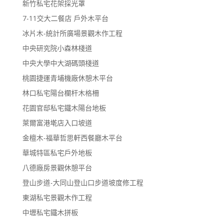
新竹私宅花架採光罩
7-11交大二餐店 戶外木平台
冰片木-統計所廣場景觀木作工程
中央研究院小森林棧道
中央大學中大湖碼頭棧道
桃園捷運青埔機廠休憩木平台
林口私宅陽台欄杆木格柵
花園官邸私宅鐵木陽台地板
萊爾富港墘店入口坡道
金檀木-福華哲思軒西餐廳木平台
華城特區私宅戶外地板
八德廠房景觀休憩平台
登山步道-大同山登山口步道坡度修工程
東湖私宅景觀木作工程
中壢私宅鐵木拼板