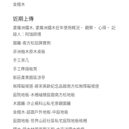
金檀木
近期上傳
婆羅洲鐵木, 婆羅洲鐵木近年使用概況、 觀察、 心得。 記
錄人：阿瑞師傅
圍籬-南方松招牌實例
非洲柚木原木桌板
手工茶几
手工榫接板凳
新莊產業園區涼亭
無障礙坡道-蔣宋美齡紀念品館南方松無障礙坡道
庭院地板-木柵岫臻庭園南方松地板
木圍籬-汐止橫科山私宅景觀圍籬
金檀木-庭園戶外地板-中庭地板
庭園地板-世界山莊社區私宅庭院地板格柵