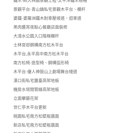
鐵木-師大林園景觀工程-太平洋鐵木格柵
景觀平台-青山鎮私宅景觀木平台、欄杆
婆鐵-婆羅洲鐵木耐車壓坡道、迴車道
黑肉醬宵夜點心餐廳店面裝修
大清水公園入口階梯欄杆
士林官邸鋼構南方松木平台
木平台,永平高中南方松木平台
南方松椅-造型椅、鋼構弧形椅
木平台-優人神鼓山上劇場舞台棧道
漢口街私宅露臺高架地板
機房水塔間管線高架地板
立面攀藤花架
世仁亭木平台更新
桃園私宅南方松壁板牆面
新店私宅南方松壁板牆面