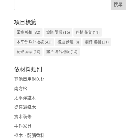
項目標籤
圍籬 格柵
(32)
坡道 階梯
(16)
座椅 花台
(11)
木平台 戶外地板
(42)
棧道 步道
(8)
欄杆 護欄
(21)
花架 涼亭
(10)
露台 陽台地板
(14)
依材料類別
其他商用耐久材
南方松
太平洋鐵木
婆羅洲鐵木
實木裝修
手作家具
櫸木、龍腦香科