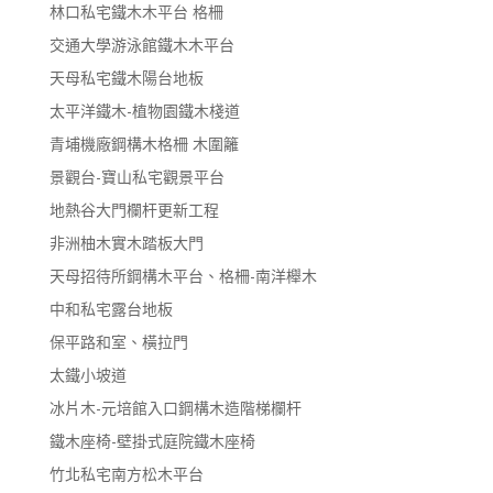
林口私宅鐵木木平台 格柵
交通大學游泳館鐵木木平台
天母私宅鐵木陽台地板
太平洋鐵木-植物園鐵木棧道
青埔機廠鋼構木格柵 木圍籬
景觀台-寶山私宅觀景平台
地熱谷大門欄杆更新工程
非洲柚木實木踏板大門
天母招待所鋼構木平台、格柵-南洋櫸木
中和私宅露台地板
保平路和室、橫拉門
太鐵小坡道
冰片木-元培館入口鋼構木造階梯欄杆
鐵木座椅-壁掛式庭院鐵木座椅
竹北私宅南方松木平台