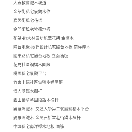
大直教會鐵木坡道
金華街私宅景觀木作
嘉興街私宅花架
金門街私宅紫檀地板
花架-師大林園功能型花架 金檀木
陽台地板-啟程設計私宅陽台地板 南洋櫸木
關東路私宅陽台地板 立面牆板
花見社區鋼構木圍籬
桃園私宅景觀平台
竹東上瑞社區賞螢步道圍籬
情人湖鐵木欄杆
碧山巖草莓園段鐵木欄杆
婆羅洲鐵木-交通大學第二餐廳鋼構木平台
婆羅洲鐵木-金瓜石祈堂老街鐵木欄杆
中壢私宅南洋櫸木地板 圍籬