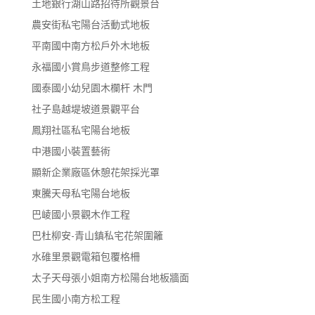
土地銀行湖山路招待所觀景台
農安街私宅陽台活動式地板
平南國中南方松戶外木地板
永福國小賞鳥步道整修工程
國泰國小幼兒園木欄杆 木門
社子島越堤坡道景觀平台
鳳翔社區私宅陽台地板
中港國小裝置藝術
顯新企業廠區休憩花架採光罩
東騰天母私宅陽台地板
巴崚國小景觀木作工程
巴杜柳安-青山鎮私宅花架圍籬
水碓里景觀電箱包覆格柵
太子天母張小姐南方松陽台地板牆面
民生國小南方松工程