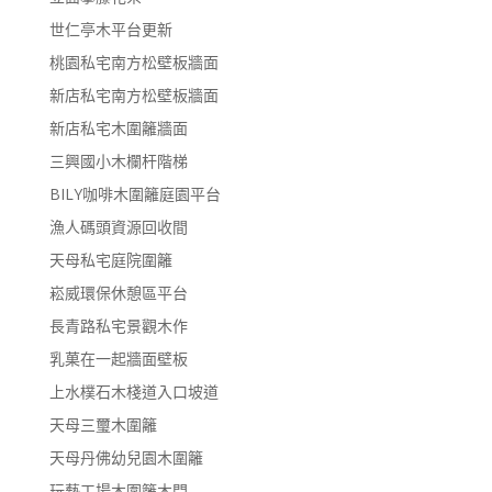
世仁亭木平台更新
桃園私宅南方松壁板牆面
新店私宅南方松壁板牆面
新店私宅木圍籬牆面
三興國小木欄杆階梯
BILY咖啡木圍籬庭園平台
漁人碼頭資源回收間
天母私宅庭院圍籬
崧威環保休憩區平台
長青路私宅景觀木作
乳菓在一起牆面壁板
上水樸石木棧道入口坡道
天母三璽木圍籬
天母丹佛幼兒園木圍籬
玩藝工場木圍籬木門