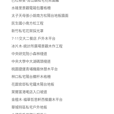
巴杜柳安-青山鎮私宅花架圍籬
水碓里景觀電箱包覆格柵
太子天母張小姐南方松陽台地板牆面
民生國小南方松工程
新竹私宅花架採光罩
7-11交大二餐店 戶外木平台
冰片木-統計所廣場景觀木作工程
中央研究院小森林棧道
中央大學中大湖碼頭棧道
桃園捷運青埔機廠休憩木平台
林口私宅陽台欄杆木格柵
花園官邸私宅鐵木陽台地板
萊爾富港墘店入口坡道
金檀木-福華哲思軒西餐廳木平台
華城特區私宅戶外地板