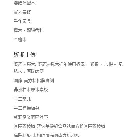
婆羅洲鐵木
實木裝修
手作家具
櫸木、龍腦香科
金檀木
近期上傳
婆羅洲鐵木, 婆羅洲鐵木近年使用概況、 觀察、 心得。 記
錄人：阿瑞師傅
圍籬-南方松招牌實例
非洲柚木原木桌板
手工茶几
手工榫接板凳
新莊產業園區涼亭
無障礙坡道-蔣宋美齡紀念品館南方松無障礙坡道
庭院地板-木柵岫臻庭園南方松地板