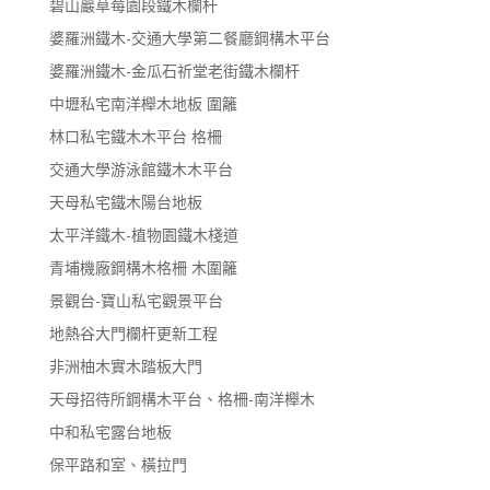
碧山巖草莓園段鐵木欄杆
婆羅洲鐵木-交通大學第二餐廳鋼構木平台
婆羅洲鐵木-金瓜石祈堂老街鐵木欄杆
中壢私宅南洋櫸木地板 圍籬
林口私宅鐵木木平台 格柵
交通大學游泳館鐵木木平台
天母私宅鐵木陽台地板
太平洋鐵木-植物園鐵木棧道
青埔機廠鋼構木格柵 木圍籬
景觀台-寶山私宅觀景平台
地熱谷大門欄杆更新工程
非洲柚木實木踏板大門
天母招待所鋼構木平台、格柵-南洋櫸木
中和私宅露台地板
保平路和室、橫拉門