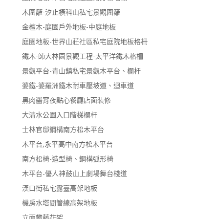
木圍籬-汐止橫科山私宅景觀圍籬
金檀木-庭園戶外地板-中庭地板
庭園地板-世界山莊社區私宅庭院地板格柵
鐵木-師大林園景觀工程-太平洋鐵木格柵
景觀平台-青山鎮私宅景觀木平台、欄杆
婆鐵-婆羅洲鐵木耐車壓坡道、迴車道
黑肉醬宵夜點心餐廳店面裝修
大清水公園入口階梯欄杆
士林官邸鋼構南方松木平台
木平台,永平高中南方松木平台
南方松椅-造型椅、鋼構弧形椅
木平台-優人神鼓山上劇場舞台棧道
漢口街私宅露臺高架地板
機房水塔間管線高架地板
立面攀藤花架