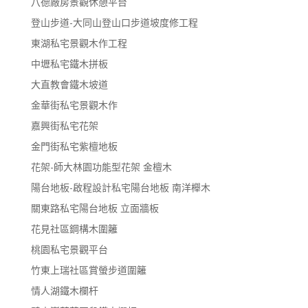
八德廠房景觀休憩平台
登山步道-大同山登山口步道坡度修工程
東湖私宅景觀木作工程
中壢私宅鐵木拼板
大直教會鐵木坡道
金華街私宅景觀木作
嘉興街私宅花架
金門街私宅紫檀地板
花架-師大林園功能型花架 金檀木
陽台地板-啟程設計私宅陽台地板 南洋櫸木
關東路私宅陽台地板 立面牆板
花見社區鋼構木圍籬
桃園私宅景觀平台
竹東上瑞社區賞螢步道圍籬
情人湖鐵木欄杆