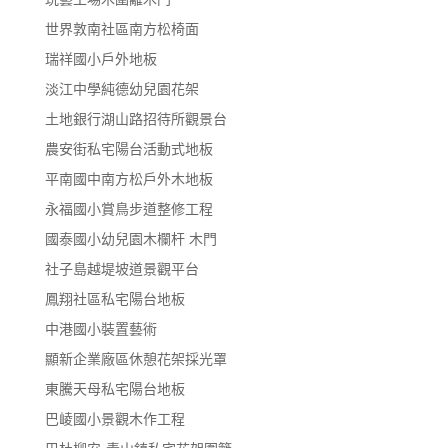
世界敦南社區南方松椅面
瑞祥國小戶外地板
淡江中學純德幼兒園花架
土地銀行湖山路招待所觀景台
農安街私宅陽台活動式地板
平南國中南方松戶外木地板
永福國小賞鳥步道整修工程
國泰國小幼兒園木欄杆 木門
社子島越堤坡道景觀平台
鳳翔社區私宅陽台地板
中港國小裝置藝術
顯新企業廠區休憩花架採光罩
東騰天母私宅陽台地板
巴崚國小景觀木作工程