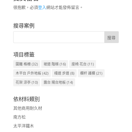
很抱歉，必須
登入
網站才能發佈留言。
搜尋案例
項目標籤
圍籬 格柵
(32)
坡道 階梯
(16)
座椅 花台
(11)
木平台 戶外地板
(42)
棧道 步道
(8)
欄杆 護欄
(21)
花架 涼亭
(10)
露台 陽台地板
(14)
依材料類別
其他商用耐久材
南方松
太平洋鐵木