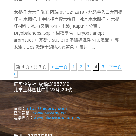
木欄杆,大木作施工 阿瑞 0913212818。地熱谷入口大門欄
杆。 木欄杆,十字搭接內樘木格柵、冰片木木欄杆。 木欄
杆材料：冰片(又稱卡柏、卡波) Kapur、分類：
Dryobalanops. Spp.、樹種學名：Dryobalanops
aromatica。 基礎：SUS 316 不鏽鋼鐵件、RC澆灌。 護
木漆：Elos 歐瑞士胡桃木遮蓋色。 圖片一...
第 4 頁 / 共 5 頁
« 上一頁
1
2
3
4
5
下一頁
»
尼可企業社 統編:31857319
北市士林區社中街231巷20號
官網：
https://nicoray.com
亞洲建築：
www.nicoray.tw
建築世界：
www.nicowood.com.tw