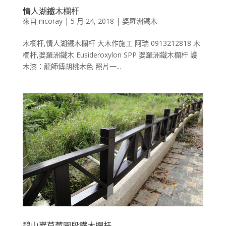
情人湖鐵木欄杆
來自
nicoray
|
5 月 24, 2018
|
婆羅洲鐵木
木欄杆,情人湖鐵木欄杆 大木作施工 阿瑞 0913212818 木
欄杆,婆羅洲鐵木 Eusideroxylon SPP 婆羅洲鐵木欄杆 護
木漆：龍師傅胡桃木色 照片一...
碧山巖草莓園段鐵木欄杆