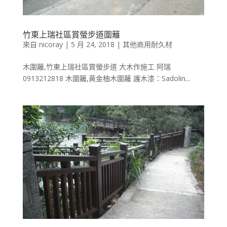
竹東上瑞社區賞螢步道圍籬
來自
nicoray
|
5 月 24, 2018
|
其他商用耐久材
木圍籬,竹東上瑞社區賞螢步道 大木作施工 阿瑞
0913212818 木圍籬,黃金柚木圍籬 護木漆：Sadolin...