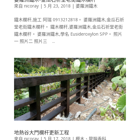
來自
nicoray
|
5 月 23, 2018
|
婆羅洲鐵木
鐵木欄杆,施工 阿瑞 0913212818。 婆羅洲鐵木,金瓜石祈
堂老街鐵木欄杆。 鐵木欄杆,婆羅洲鐵木,金瓜石祈堂老街
鐵木欄杆。 婆羅洲鐵木,學名 Eusideroxylon SPP。 照片
一 照片二 照片三 ...
地熱谷大門欄杆更新工程
來自
nicoray
|
5 月 17, 2018
|
櫸木、龍腦香科