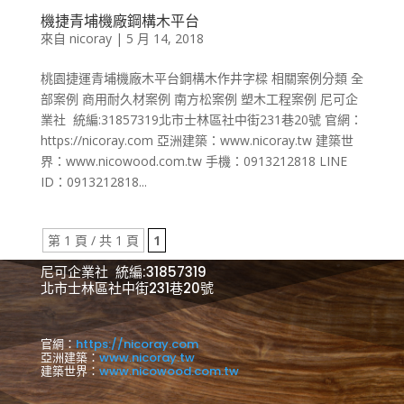
機捷青埔機廠鋼構木平台
來自
nicoray
|
5 月 14, 2018
桃園捷運青埔機廠木平台鋼構木作井字樑 相關案例分類 全
部案例 商用耐久材案例 南方松案例 塑木工程案例 尼可企
業社 統編:31857319北市士林區社中街231巷20號 官網：
https://nicoray.com 亞洲建築：www.nicoray.tw 建築世
界：www.nicowood.com.tw 手機：0913212818 LINE
ID：0913212818...
第 1 頁 / 共 1 頁
1
尼可企業社 統編:31857319
北市士林區社中街231巷20號
官網：
https://nicoray.com
亞洲建築：
www.nicoray.tw
建築世界：
www.nicowood.com.tw