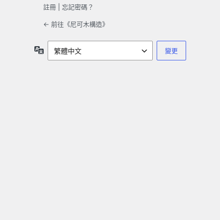
註冊
|
忘記密碼？
← 前往《尼可木構造》
語
言