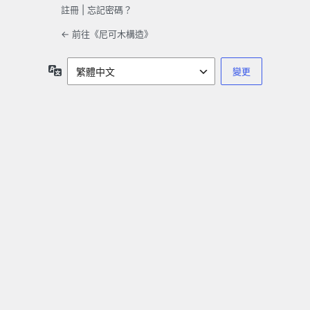
註冊
|
忘記密碼？
← 前往《尼可木構造》
語
言