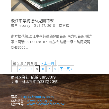
淡江中學純德幼兒園花架
來自
nicoray
|
5 月 27, 2018
|
南方松
南方松花架,淡江中學純德幼兒園花架 南方松花架,採光
罩。阿瑞 0913212818。南方松 結構一級。防腐規範
CNS3000...
第 5 頁 / 共 8 頁
« 上一頁
1
2
3
4
5
6
7
8
下一頁 »
尼可企業社 統編:31857319
北市士林區社中街231巷20號
官網：
https://nicoray.com
亞洲建築：
www.nicoray.tw
建築世界：
www.nicowood.com.tw