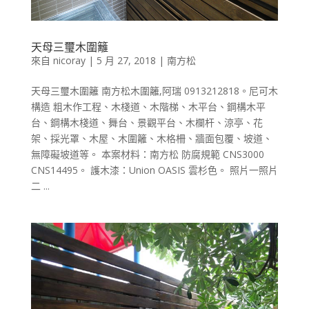
天母三璽木圍籬
來自
nicoray
|
5 月 27, 2018
|
南方松
天母三璽木圍籬 南方松木圍籬,阿瑞 0913212818。尼可木
構造 粗木作工程、木棧道、木階梯、木平台、鋼構木平
台、鋼構木棧道、舞台、景觀平台、木欄杆、涼亭、花
架、採光罩、木屋、木圍籬、木格柵、牆面包覆、坡道、
無障礙坡道等。 本案材料：南方松 防腐規範 CNS3000
CNS14495。 護木漆：Union OASIS 雲杉色。 照片一照片
二 ...