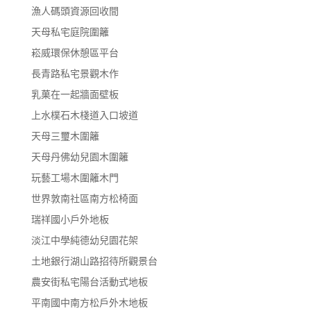
漁人碼頭資源回收間
天母私宅庭院圍籬
崧威環保休憩區平台
長青路私宅景觀木作
乳菓在一起牆面壁板
上水樸石木棧道入口坡道
天母三璽木圍籬
天母丹佛幼兒園木圍籬
玩藝工場木圍籬木門
世界敦南社區南方松椅面
瑞祥國小戶外地板
淡江中學純德幼兒園花架
土地銀行湖山路招待所觀景台
農安街私宅陽台活動式地板
平南國中南方松戶外木地板