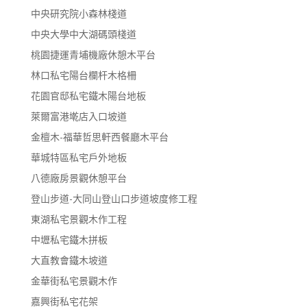
中央研究院小森林棧道
中央大學中大湖碼頭棧道
桃園捷運青埔機廠休憩木平台
林口私宅陽台欄杆木格柵
花園官邸私宅鐵木陽台地板
萊爾富港墘店入口坡道
金檀木-福華哲思軒西餐廳木平台
華城特區私宅戶外地板
八德廠房景觀休憩平台
登山步道-大同山登山口步道坡度修工程
東湖私宅景觀木作工程
中壢私宅鐵木拼板
大直教會鐵木坡道
金華街私宅景觀木作
嘉興街私宅花架