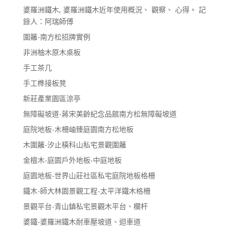
婆羅洲鐵木, 婆羅洲鐵木近年使用概況、 觀察、 心得。 記
錄人：阿瑞師傅
圍籬-南方松招牌實例
非洲柚木原木桌板
手工茶几
手工榫接板凳
新莊產業園區涼亭
無障礙坡道-蔣宋美齡紀念品館南方松無障礙坡道
庭院地板-木柵岫臻庭園南方松地板
木圍籬-汐止橫科山私宅景觀圍籬
金檀木-庭園戶外地板-中庭地板
庭園地板-世界山莊社區私宅庭院地板格柵
鐵木-師大林園景觀工程-太平洋鐵木格柵
景觀平台-青山鎮私宅景觀木平台、欄杆
婆鐵-婆羅洲鐵木耐車壓坡道、迴車道