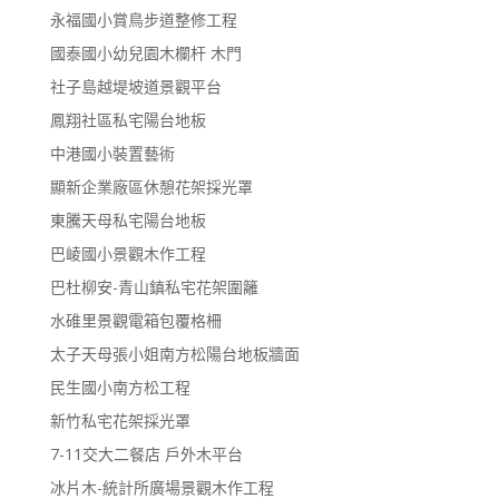
永福國小賞鳥步道整修工程
國泰國小幼兒園木欄杆 木門
社子島越堤坡道景觀平台
鳳翔社區私宅陽台地板
中港國小裝置藝術
顯新企業廠區休憩花架採光罩
東騰天母私宅陽台地板
巴崚國小景觀木作工程
巴杜柳安-青山鎮私宅花架圍籬
水碓里景觀電箱包覆格柵
太子天母張小姐南方松陽台地板牆面
民生國小南方松工程
新竹私宅花架採光罩
7-11交大二餐店 戶外木平台
冰片木-統計所廣場景觀木作工程