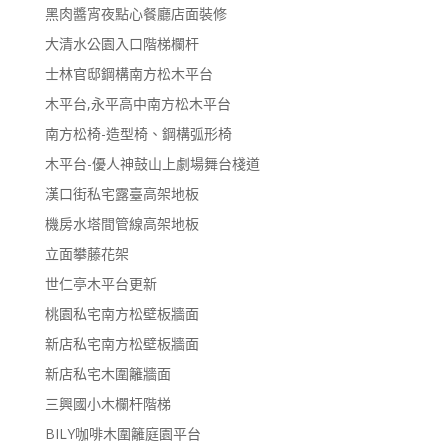
黑肉醬宵夜點心餐廳店面裝修
大清水公園入口階梯欄杆
士林官邸鋼構南方松木平台
木平台,永平高中南方松木平台
南方松椅-造型椅、鋼構弧形椅
木平台-優人神鼓山上劇場舞台棧道
漢口街私宅露臺高架地板
機房水塔間管線高架地板
立面攀藤花架
世仁亭木平台更新
桃園私宅南方松壁板牆面
新店私宅南方松壁板牆面
新店私宅木圍籬牆面
三興國小木欄杆階梯
BILY咖啡木圍籬庭園平台