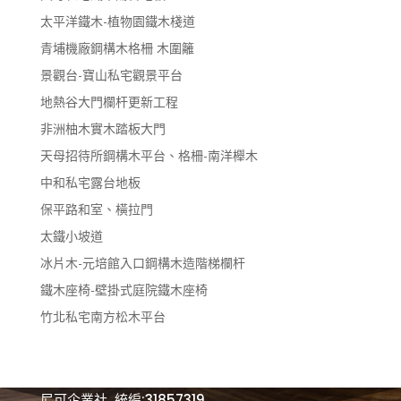
太平洋鐵木-植物園鐵木棧道
青埔機廠鋼構木格柵 木圍籬
景觀台-寶山私宅觀景平台
地熱谷大門欄杆更新工程
非洲柚木實木踏板大門
天母招待所鋼構木平台、格柵-南洋櫸木
中和私宅露台地板
保平路和室、橫拉門
太鐵小坡道
冰片木-元培館入口鋼構木造階梯欄杆
鐵木座椅-壁掛式庭院鐵木座椅
竹北私宅南方松木平台
尼可企業社 統編:31857319