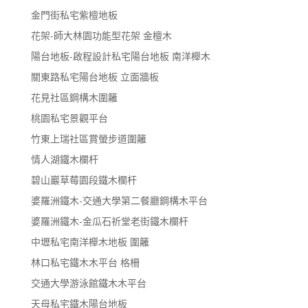
金門街私宅紫檀地板
花架-師大林園功能型花架 金檀木
陽台地板-啟程設計私宅陽台地板 南洋櫸木
關東路私宅陽台地板 立面牆板
花見社區鋼構木圍籬
桃園私宅景觀平台
竹東上瑞社區賞螢步道圍籬
情人湖鐵木欄杆
碧山巖草莓園段鐵木欄杆
婆羅洲鐵木-交通大學第二餐廳鋼構木平台
婆羅洲鐵木-金瓜石祈堂老街鐵木欄杆
中壢私宅南洋櫸木地板 圍籬
林口私宅鐵木木平台 格柵
交通大學游泳館鐵木木平台
天母私宅鐵木陽台地板