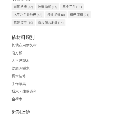
圍籬 格柵
(32)
坡道 階梯
(16)
座椅 花台
(11)
木平台 戶外地板
(42)
棧道 步道
(8)
欄杆 護欄
(21)
花架 涼亭
(10)
露台 陽台地板
(14)
依材料類別
其他商用耐久材
南方松
太平洋鐵木
婆羅洲鐵木
實木裝修
手作家具
櫸木、龍腦香科
金檀木
近期上傳