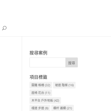
搜尋案例
項目標籤
圍籬 格柵
(32)
坡道 階梯
(16)
座椅 花台
(11)
木平台 戶外地板
(42)
棧道 步道
(8)
欄杆 護欄
(21)