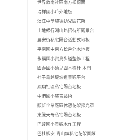
世界敦南社區南方松椅面
瑞祥國小戶外地板
淡江中學純德幼兒園花架
土地銀行湖山路招待所觀景台
農安街私宅陽台活動式地板
平南國中南方松戶外木地板
永福國小賞鳥步道整修工程
國泰國小幼兒園木欄杆 木門
社子島越堤坡道景觀平台
鳳翔社區私宅陽台地板
中港國小裝置藝術
顯新企業廠區休憩花架採光罩
東騰天母私宅陽台地板
巴崚國小景觀木作工程
巴杜柳安-青山鎮私宅花架圍籬