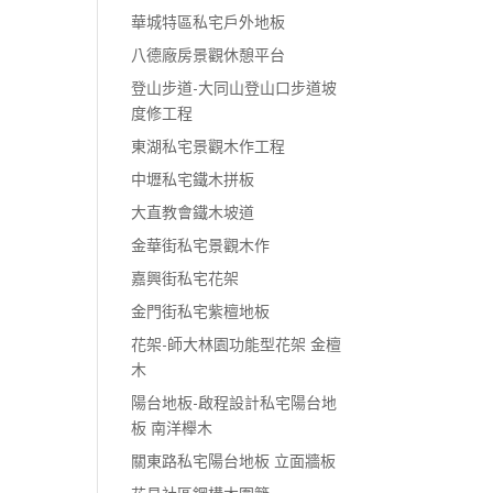
華城特區私宅戶外地板
八德廠房景觀休憩平台
登山步道-大同山登山口步道坡
度修工程
東湖私宅景觀木作工程
中壢私宅鐵木拼板
大直教會鐵木坡道
金華街私宅景觀木作
嘉興街私宅花架
金門街私宅紫檀地板
花架-師大林園功能型花架 金檀
木
陽台地板-啟程設計私宅陽台地
板 南洋櫸木
關東路私宅陽台地板 立面牆板