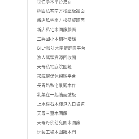
世仁亭木平台更新
桃園私宅南方松壁板牆面
新店私宅南方松壁板牆面
新店私宅木圍籬牆面
三興國小木欄杆階梯
BILY咖啡木圍籬庭園平台
漁人碼頭資源回收間
天母私宅庭院圍籬
崧威環保休憩區平台
長青路私宅景觀木作
乳菓在一起牆面壁板
上水樸石木棧道入口坡道
天母三璽木圍籬
天母丹佛幼兒園木圍籬
玩藝工場木圍籬木門