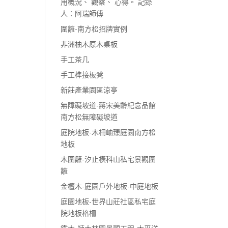
用概況、 觀察、 心得。 記錄
人：阿瑞師傅
圍籬-南方松招牌實例
非洲柚木原木桌板
手工茶几
手工榫接板凳
新莊產業園區涼亭
無障礙坡道-蔣宋美齡紀念品館
南方松無障礙坡道
庭院地板-木柵岫臻庭園南方松
地板
木圍籬-汐止橫科山私宅景觀圍
籬
金檀木-庭園戶外地板-中庭地板
庭園地板-世界山莊社區私宅庭
院地板格柵