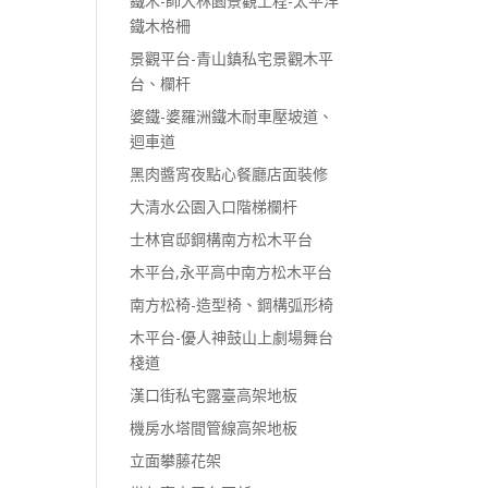
鐵木-師大林園景觀工程-太平洋
鐵木格柵
景觀平台-青山鎮私宅景觀木平
台、欄杆
婆鐵-婆羅洲鐵木耐車壓坡道、
迴車道
黑肉醬宵夜點心餐廳店面裝修
大清水公園入口階梯欄杆
士林官邸鋼構南方松木平台
木平台,永平高中南方松木平台
南方松椅-造型椅、鋼構弧形椅
木平台-優人神鼓山上劇場舞台
棧道
漢口街私宅露臺高架地板
機房水塔間管線高架地板
立面攀藤花架