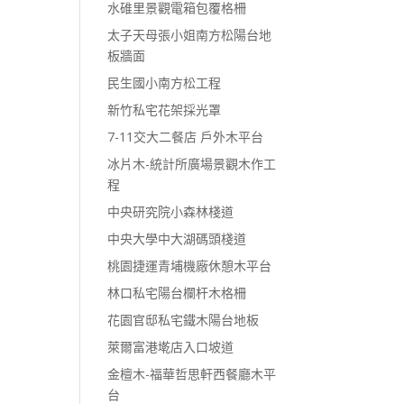
水碓里景觀電箱包覆格柵
太子天母張小姐南方松陽台地
板牆面
民生國小南方松工程
新竹私宅花架採光罩
7-11交大二餐店 戶外木平台
冰片木-統計所廣場景觀木作工
程
中央研究院小森林棧道
中央大學中大湖碼頭棧道
桃園捷運青埔機廠休憩木平台
林口私宅陽台欄杆木格柵
花園官邸私宅鐵木陽台地板
萊爾富港墘店入口坡道
金檀木-福華哲思軒西餐廳木平
台