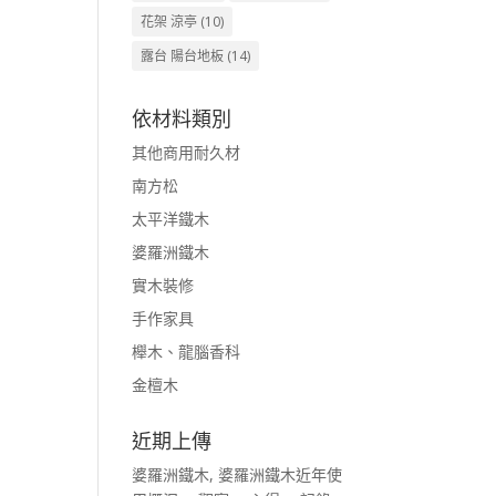
花架 涼亭
(10)
露台 陽台地板
(14)
依材料類別
其他商用耐久材
南方松
太平洋鐵木
婆羅洲鐵木
實木裝修
手作家具
櫸木、龍腦香科
金檀木
近期上傳
婆羅洲鐵木, 婆羅洲鐵木近年使