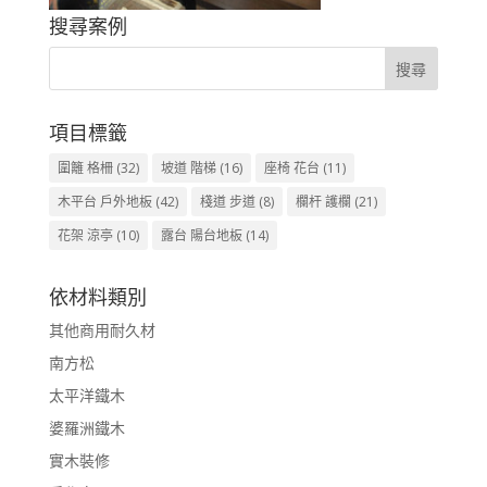
搜尋案例
項目標籤
圍籬 格柵
(32)
坡道 階梯
(16)
座椅 花台
(11)
木平台 戶外地板
(42)
棧道 步道
(8)
欄杆 護欄
(21)
花架 涼亭
(10)
露台 陽台地板
(14)
依材料類別
其他商用耐久材
南方松
太平洋鐵木
婆羅洲鐵木
實木裝修