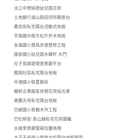
淡江中學純德幼兒園花架
土地銀行湖山路招待所觀景台
農安街私宅陽台活動式地板
平南國中南方松戶外木地板
永福國小賞鳥步道整修工程
國泰國小幼兒園木欄杆 木門
社子島越堤坡道景觀平台
鳳翔社區私宅陽台地板
中港國小裝置藝術
顯新企業廠區休憩花架採光罩
東騰天母私宅陽台地板
巴崚國小景觀木作工程
巴杜柳安-青山鎮私宅花架圍籬
水碓里景觀電箱包覆格柵
太子天母張小姐南方松陽台地板牆面