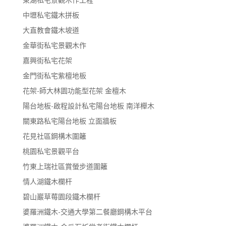
中壢私宅鐵木拼板
大直教會鐵木坡道
金華街私宅景觀木作
嘉興街私宅花架
金門街私宅紫檀地板
花架-師大林園功能型花架 金檀木
陽台地板-啟程設計私宅陽台地板 南洋櫸木
關東路私宅陽台地板 立面牆板
花見社區鋼構木圍籬
桃園私宅景觀平台
竹東上瑞社區賞螢步道圍籬
情人湖鐵木欄杆
碧山巖草莓園段鐵木欄杆
婆羅洲鐵木-交通大學第二餐廳鋼構木平台