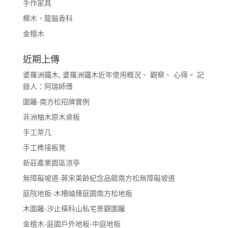
手作家具
櫸木、龍腦香科
金檀木
近期上傳
婆羅洲鐵木, 婆羅洲鐵木近年使用概況、 觀察、 心得。 記
錄人：阿瑞師傅
圍籬-南方松招牌實例
非洲柚木原木桌板
手工茶几
手工榫接板凳
新莊產業園區涼亭
無障礙坡道-蔣宋美齡紀念品館南方松無障礙坡道
庭院地板-木柵岫臻庭園南方松地板
木圍籬-汐止橫科山私宅景觀圍籬
金檀木-庭園戶外地板-中庭地板