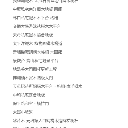
婆羅洲鐵木-金瓜石祈堂老街鐵木欄杆
中壢私宅南洋櫸木地板 圍籬
林口私宅鐵木木平台 格柵
交通大學游泳館鐵木木平台
天母私宅鐵木陽台地板
太平洋鐵木-植物園鐵木棧道
青埔機廠鋼構木格柵 木圍籬
景觀台-寶山私宅觀景平台
地熱谷大門欄杆更新工程
非洲柚木實木踏板大門
天母招待所鋼構木平台、格柵-南洋櫸木
中和私宅露台地板
保平路和室、橫拉門
太鐵小坡道
冰片木-元培館入口鋼構木造階梯欄杆