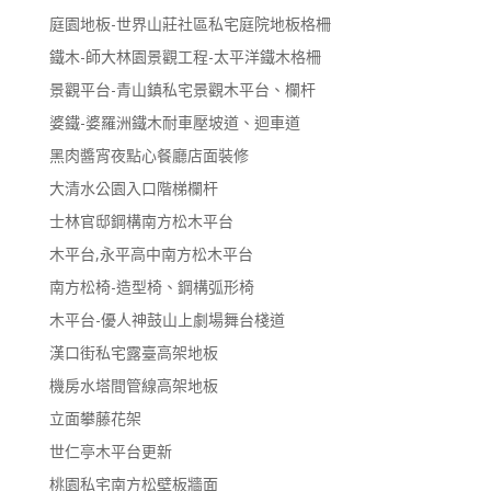
庭園地板-世界山莊社區私宅庭院地板格柵
鐵木-師大林園景觀工程-太平洋鐵木格柵
景觀平台-青山鎮私宅景觀木平台、欄杆
婆鐵-婆羅洲鐵木耐車壓坡道、迴車道
黑肉醬宵夜點心餐廳店面裝修
大清水公園入口階梯欄杆
士林官邸鋼構南方松木平台
木平台,永平高中南方松木平台
南方松椅-造型椅、鋼構弧形椅
木平台-優人神鼓山上劇場舞台棧道
漢口街私宅露臺高架地板
機房水塔間管線高架地板
立面攀藤花架
世仁亭木平台更新
桃園私宅南方松壁板牆面