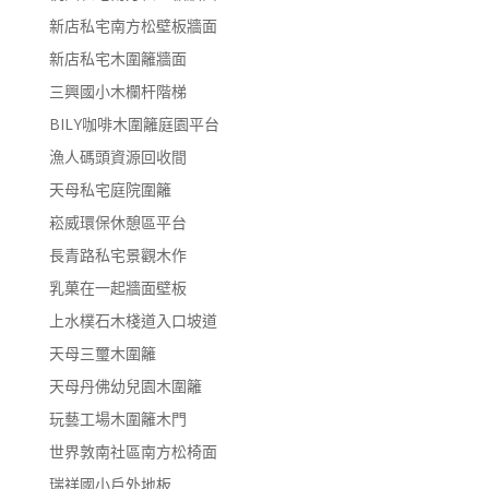
新店私宅南方松壁板牆面
新店私宅木圍籬牆面
三興國小木欄杆階梯
BILY咖啡木圍籬庭園平台
漁人碼頭資源回收間
天母私宅庭院圍籬
崧威環保休憩區平台
長青路私宅景觀木作
乳菓在一起牆面壁板
上水樸石木棧道入口坡道
天母三璽木圍籬
天母丹佛幼兒園木圍籬
玩藝工場木圍籬木門
世界敦南社區南方松椅面
瑞祥國小戶外地板