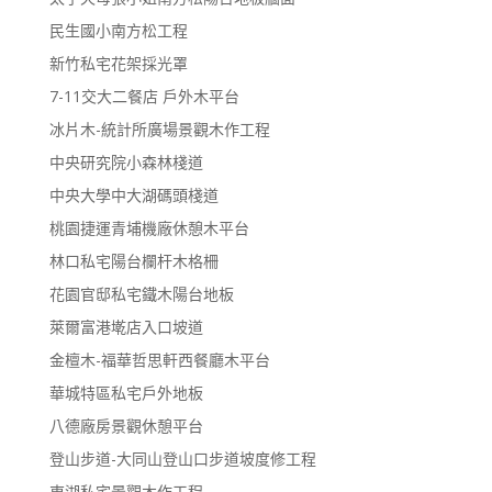
民生國小南方松工程
新竹私宅花架採光罩
7-11交大二餐店 戶外木平台
冰片木-統計所廣場景觀木作工程
中央研究院小森林棧道
中央大學中大湖碼頭棧道
桃園捷運青埔機廠休憩木平台
林口私宅陽台欄杆木格柵
花園官邸私宅鐵木陽台地板
萊爾富港墘店入口坡道
金檀木-福華哲思軒西餐廳木平台
華城特區私宅戶外地板
八德廠房景觀休憩平台
登山步道-大同山登山口步道坡度修工程
東湖私宅景觀木作工程