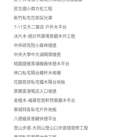
民生國小南方松工程
新竹私宅花架採光罩
7-11交大二餐店 戶外木平台
冰片木-統計所廣場景觀木作工程
中央研究院小森林棧道
中央大學中大湖碼頭棧道
桃園捷運青埔機廠休憩木平台
林口私宅陽台欄杆木格柵
花園官邸私宅鐵木陽台地板
萊爾富港墘店入口坡道
金檀木-福華哲思軒西餐廳木平台
華城特區私宅戶外地板
八德廠房景觀休憩平台
登山步道-大同山登山口步道坡度修工程
東湖私宅景觀木作工程