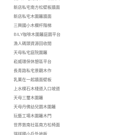
新店私宅南方松壁板牆面
新店私宅木圍籬牆面
三興國小木欄杆階梯
BILY咖啡木圍籬庭園平台
漁人碼頭資源回收間
天母私宅庭院圍籬
崧威環保休憩區平台
長青路私宅景觀木作
乳菓在一起牆面壁板
上水樸石木棧道入口坡道
天母三璽木圍籬
天母丹佛幼兒園木圍籬
玩藝工場木圍籬木門
世界敦南社區南方松椅面
瑞祥國小戶外地板