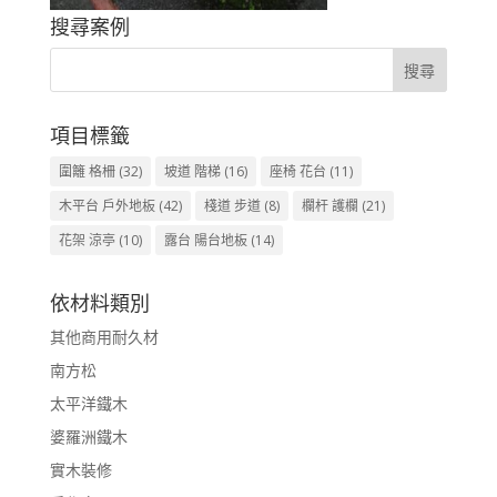
搜尋案例
項目標籤
圍籬 格柵
(32)
坡道 階梯
(16)
座椅 花台
(11)
木平台 戶外地板
(42)
棧道 步道
(8)
欄杆 護欄
(21)
花架 涼亭
(10)
露台 陽台地板
(14)
依材料類別
其他商用耐久材
南方松
太平洋鐵木
婆羅洲鐵木
實木裝修