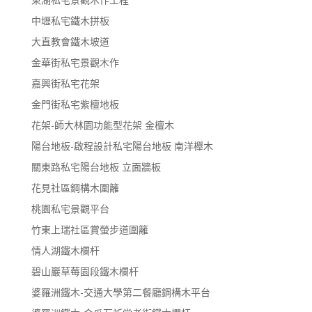
中壢私宅鐵木拼板
大直教會鐵木坡道
金華街私宅景觀木作
嘉興街私宅花架
金門街私宅紫檀地板
花架-師大林園功能型花架 金檀木
陽台地板-啟程設計私宅陽台地板 南洋櫸木
關東路私宅陽台地板 立面牆板
花見社區鋼構木圍籬
桃園私宅景觀平台
竹東上瑞社區賞螢步道圍籬
情人湖鐵木欄杆
碧山巖草莓園段鐵木欄杆
婆羅洲鐵木-交通大學第二餐廳鋼構木平台