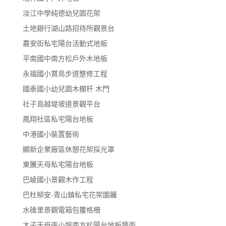
淡江中學純德幼兒園花架
土地銀行湖山路招待所觀景台
農安街私宅陽台活動式地板
平南國中南方松戶外木地板
永福國小賞鳥步道整修工程
國泰國小幼兒園木欄杆 木門
社子島越堤坡道景觀平台
鳳翔社區私宅陽台地板
中港國小裝置藝術
顯新企業廠區休憩花架採光罩
東騰天母私宅陽台地板
巴崚國小景觀木作工程
巴杜柳安-青山鎮私宅花架圍籬
水碓里景觀電箱包覆格柵
太子天母張小姐南方松陽台地板牆面