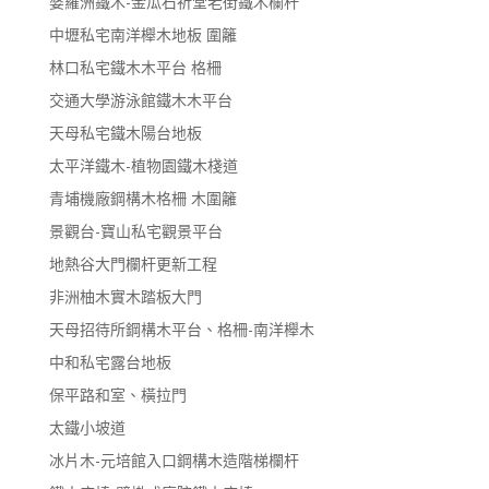
婆羅洲鐵木-金瓜石祈堂老街鐵木欄杆
中壢私宅南洋櫸木地板 圍籬
林口私宅鐵木木平台 格柵
交通大學游泳館鐵木木平台
天母私宅鐵木陽台地板
太平洋鐵木-植物園鐵木棧道
青埔機廠鋼構木格柵 木圍籬
景觀台-寶山私宅觀景平台
地熱谷大門欄杆更新工程
非洲柚木實木踏板大門
天母招待所鋼構木平台、格柵-南洋櫸木
中和私宅露台地板
保平路和室、橫拉門
太鐵小坡道
冰片木-元培館入口鋼構木造階梯欄杆