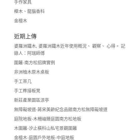
手作家具
櫸木、龍腦香科
金檀木
近期上傳
婆羅洲鐵木, 婆羅洲鐵木近年使用概況、 觀察、 心得。 記
錄人：阿瑞師傅
圍籬-南方松招牌實例
非洲柚木原木桌板
手工茶几
手工榫接板凳
新莊產業園區涼亭
無障礙坡道-蔣宋美齡紀念品館南方松無障礙坡道
庭院地板-木柵岫臻庭園南方松地板
木圍籬-汐止橫科山私宅景觀圍籬
金檀木-庭園戶外地板-中庭地板