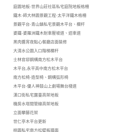
庭園地板-世界山莊社區私宅庭院地板格柵
鐵木-師大林園景觀工程-太平洋鐵木格柵
景觀平台-青山鎮私宅景觀木平台、欄杆
婆鐵-婆羅洲鐵木耐車壓坡道、迴車道
黑肉醬宵夜點心餐廳店面裝修
大清水公園入口階梯欄杆
士林官邸鋼構南方松木平台
木平台,永平高中南方松木平台
南方松椅-造型椅、鋼構弧形椅
木平台-優人神鼓山上劇場舞台棧道
漢口街私宅露臺高架地板
機房水塔間管線高架地板
立面攀藤花架
世仁亭木平台更新
桃園私宅南方松壁板牆面