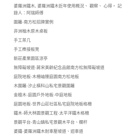
婆羅洲鐵木, 婆羅洲鐵木近年使用概況、 觀察、 心得。 記
錄人：阿瑞師傅
圍籬-南方松招牌實例
非洲柚木原木桌板
手工茶几
手工榫接板凳
新莊產業園區涼亭
無障礙坡道-蔣宋美齡紀念品館南方松無障礙坡道
庭院地板-木柵岫臻庭園南方松地板
木圍籬-汐止橫科山私宅景觀圍籬
金檀木-庭園戶外地板-中庭地板
庭園地板-世界山莊社區私宅庭院地板格柵
鐵木-師大林園景觀工程-太平洋鐵木格柵
景觀平台-青山鎮私宅景觀木平台、欄杆
婆鐵-婆羅洲鐵木耐車壓坡道、迴車道