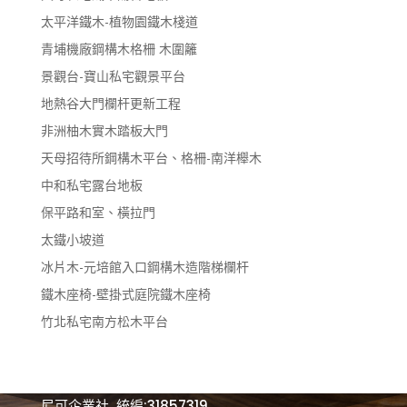
太平洋鐵木-植物園鐵木棧道
青埔機廠鋼構木格柵 木圍籬
景觀台-寶山私宅觀景平台
地熱谷大門欄杆更新工程
非洲柚木實木踏板大門
天母招待所鋼構木平台、格柵-南洋櫸木
中和私宅露台地板
保平路和室、橫拉門
太鐵小坡道
冰片木-元培館入口鋼構木造階梯欄杆
鐵木座椅-壁掛式庭院鐵木座椅
竹北私宅南方松木平台
尼可企業社 統編:31857319