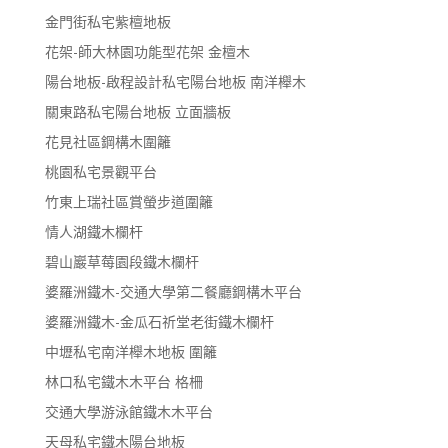
金門街私宅紫檀地板
花架-師大林園功能型花架 金檀木
陽台地板-啟程設計私宅陽台地板 南洋櫸木
關東路私宅陽台地板 立面牆板
花見社區鋼構木圍籬
桃園私宅景觀平台
竹東上瑞社區賞螢步道圍籬
情人湖鐵木欄杆
碧山巖草莓園段鐵木欄杆
婆羅洲鐵木-交通大學第二餐廳鋼構木平台
婆羅洲鐵木-金瓜石祈堂老街鐵木欄杆
中壢私宅南洋櫸木地板 圍籬
林口私宅鐵木木平台 格柵
交通大學游泳館鐵木木平台
天母私宅鐵木陽台地板