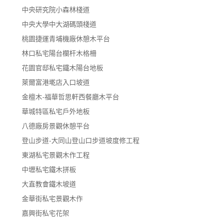
中央研究院小森林棧道
中央大學中大湖碼頭棧道
桃園捷運青埔機廠休憩木平台
林口私宅陽台欄杆木格柵
花園官邸私宅鐵木陽台地板
萊爾富港墘店入口坡道
金檀木-福華哲思軒西餐廳木平台
華城特區私宅戶外地板
八德廠房景觀休憩平台
登山步道-大同山登山口步道坡度修工程
東湖私宅景觀木作工程
中壢私宅鐵木拼板
大直教會鐵木坡道
金華街私宅景觀木作
嘉興街私宅花架