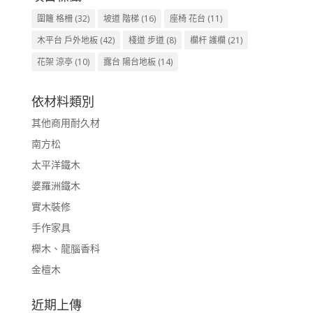
圍籬 格柵
(32)
坡道 階梯
(16)
座椅 花台
(11)
木平台 戶外地板
(42)
棧道 步道
(8)
欄杆 護欄
(21)
花架 涼亭
(10)
露台 陽台地板
(14)
依材料類別
其他商用耐久材
南方松
太平洋鐵木
婆羅洲鐵木
實木裝修
手作家具
櫸木、龍腦香科
金檀木
近期上傳