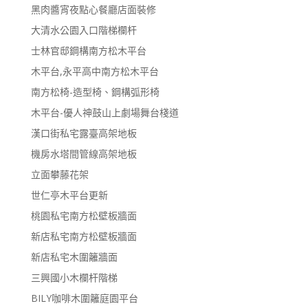
黑肉醬宵夜點心餐廳店面裝修
大清水公園入口階梯欄杆
士林官邸鋼構南方松木平台
木平台,永平高中南方松木平台
南方松椅-造型椅、鋼構弧形椅
木平台-優人神鼓山上劇場舞台棧道
漢口街私宅露臺高架地板
機房水塔間管線高架地板
立面攀藤花架
世仁亭木平台更新
桃園私宅南方松壁板牆面
新店私宅南方松壁板牆面
新店私宅木圍籬牆面
三興國小木欄杆階梯
BILY咖啡木圍籬庭園平台