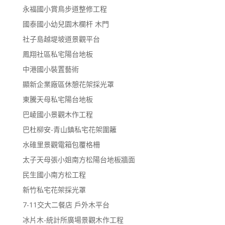
永福國小賞鳥步道整修工程
國泰國小幼兒園木欄杆 木門
社子島越堤坡道景觀平台
鳳翔社區私宅陽台地板
中港國小裝置藝術
顯新企業廠區休憩花架採光罩
東騰天母私宅陽台地板
巴崚國小景觀木作工程
巴杜柳安-青山鎮私宅花架圍籬
水碓里景觀電箱包覆格柵
太子天母張小姐南方松陽台地板牆面
民生國小南方松工程
新竹私宅花架採光罩
7-11交大二餐店 戶外木平台
冰片木-統計所廣場景觀木作工程