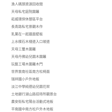
漁人碼頭資源回收間
天母私宅庭院圍籬
崧威環保休憩區平台
長青路私宅景觀木作
乳菓在一起牆面壁板
上水樸石木棧道入口坡道
天母三璽木圍籬
天母丹佛幼兒園木圍籬
玩藝工場木圍籬木門
世界敦南社區南方松椅面
瑞祥國小戶外地板
淡江中學純德幼兒園花架
土地銀行湖山路招待所觀景台
農安街私宅陽台活動式地板
平南國中南方松戶外木地板