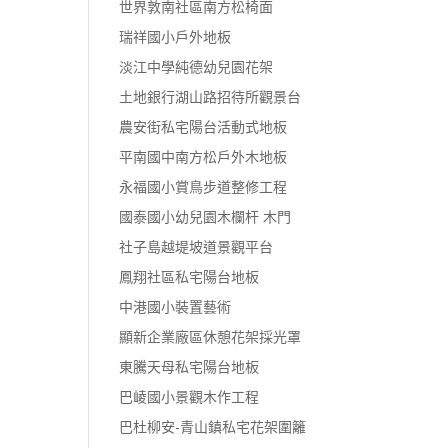
世界敦南社區南方松椅面
瑞祥國小戶外地板
淡江中學純德幼兒園花架
土地銀行湖山路招待所觀景台
農安街私宅陽台活動式地板
平南國中南方松戶外木地板
永福國小賞鳥步道整修工程
國泰國小幼兒園木欄杆 木門
社子島越堤坡道景觀平台
鳳翔社區私宅陽台地板
中港國小裝置藝術
顯新企業廠區休憩花架採光罩
東騰天母私宅陽台地板
巴崚國小景觀木作工程
巴杜柳安-青山鎮私宅花架圍籬