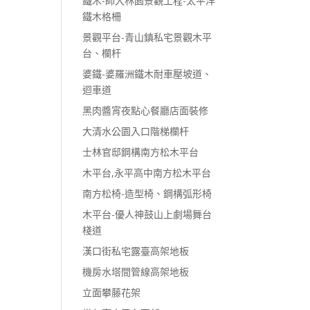
鐵木-師大林園景觀工程-太平洋
鐵木格柵
景觀平台-青山鎮私宅景觀木平
台、欄杆
婆鐵-婆羅洲鐵木耐車壓坡道、
迴車道
黑肉醬宵夜點心餐廳店面裝修
大清水公園入口階梯欄杆
士林官邸鋼構南方松木平台
木平台,永平高中南方松木平台
南方松椅-造型椅、鋼構弧形椅
木平台-優人神鼓山上劇場舞台
棧道
漢口街私宅露臺高架地板
機房水塔間管線高架地板
立面攀藤花架