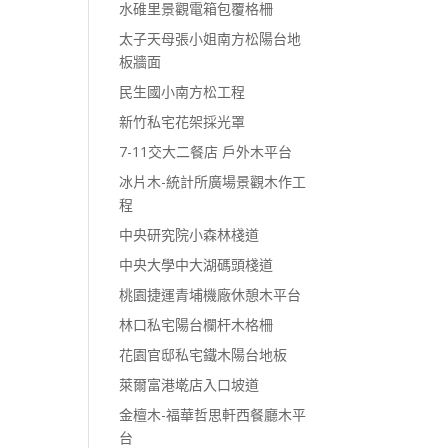
水碓里景觀電箱包覆格柵
太子天母張小姐南方松陽台地
板牆面
民生國小南方松工程
新竹私宅花架採光罩
7-11交大二餐店 戶外木平台
冰片木-統計所廣場景觀木作工
程
中央研究院小森林棧道
中央大學中大湖碼頭棧道
桃園捷運青埔機廠休憩木平台
林口私宅陽台欄杆木格柵
花園官邸私宅鐵木陽台地板
萊爾富港墘店入口坡道
金檀木-福華哲思軒西餐廳木平
台