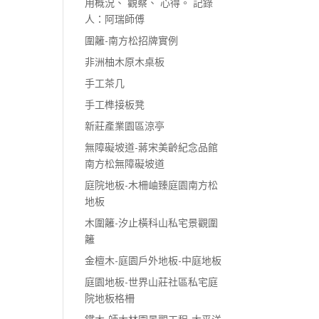
用概況、 觀察、 心得。 記錄
人：阿瑞師傅
圍籬-南方松招牌實例
非洲柚木原木桌板
手工茶几
手工榫接板凳
新莊產業園區涼亭
無障礙坡道-蔣宋美齡紀念品館
南方松無障礙坡道
庭院地板-木柵岫臻庭園南方松
地板
木圍籬-汐止橫科山私宅景觀圍
籬
金檀木-庭園戶外地板-中庭地板
庭園地板-世界山莊社區私宅庭
院地板格柵