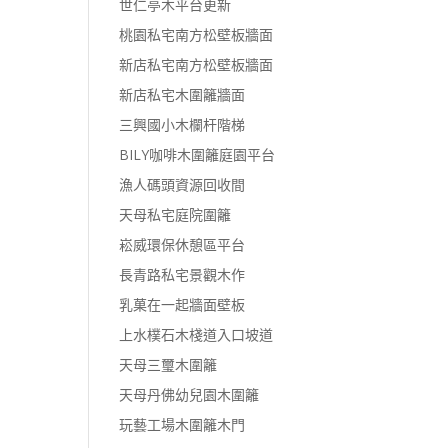
世仁亭木平台更新
桃園私宅南方松壁板牆面
新店私宅南方松壁板牆面
新店私宅木圍籬牆面
三興國小木欄杆階梯
BILY咖啡木圍籬庭園平台
漁人碼頭資源回收間
天母私宅庭院圍籬
崧威環保休憩區平台
長青路私宅景觀木作
乳菓在一起牆面壁板
上水樸石木棧道入口坡道
天母三璽木圍籬
天母丹佛幼兒園木圍籬
玩藝工場木圍籬木門