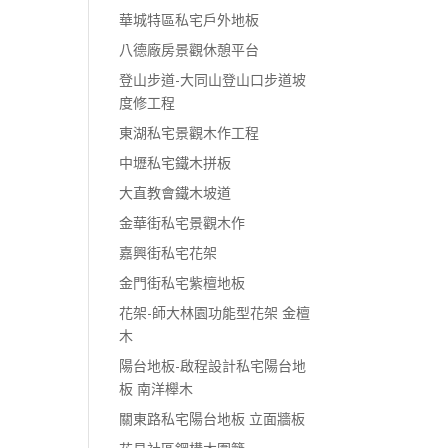
華城特區私宅戶外地板
八德廠房景觀休憩平台
登山步道-大同山登山口步道坡
度修工程
東湖私宅景觀木作工程
中壢私宅鐵木拼板
大直教會鐵木坡道
金華街私宅景觀木作
嘉興街私宅花架
金門街私宅紫檀地板
花架-師大林園功能型花架 金檀
木
陽台地板-啟程設計私宅陽台地
板 南洋櫸木
關東路私宅陽台地板 立面牆板