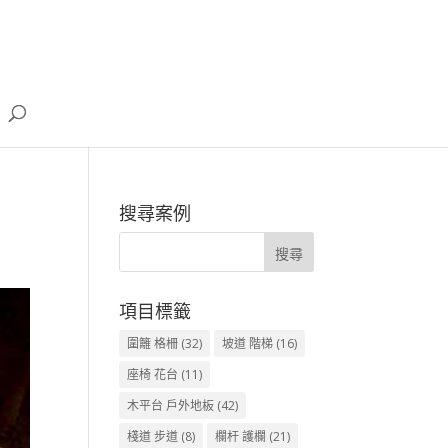
搜尋案例
項目標籤
圍籬 格柵
(32)
坡道 階梯
(16)
座椅 花台
(11)
木平台 戶外地板
(42)
棧道 步道
(8)
欄杆 護欄
(21)