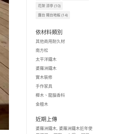
花架 涼亭
(10)
露台 陽台地板
(14)
依材料類別
其他商用耐久材
南方松
太平洋鐵木
婆羅洲鐵木
實木裝修
手作家具
櫸木、龍腦香科
金檀木
近期上傳
婆羅洲鐵木, 婆羅洲鐵木近年使