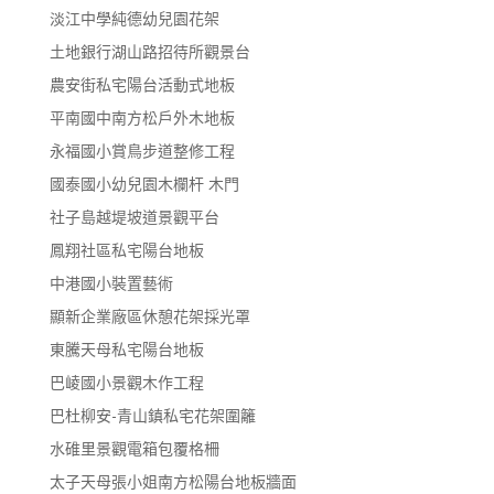
淡江中學純德幼兒園花架
土地銀行湖山路招待所觀景台
農安街私宅陽台活動式地板
平南國中南方松戶外木地板
永福國小賞鳥步道整修工程
國泰國小幼兒園木欄杆 木門
社子島越堤坡道景觀平台
鳳翔社區私宅陽台地板
中港國小裝置藝術
顯新企業廠區休憩花架採光罩
東騰天母私宅陽台地板
巴崚國小景觀木作工程
巴杜柳安-青山鎮私宅花架圍籬
水碓里景觀電箱包覆格柵
太子天母張小姐南方松陽台地板牆面