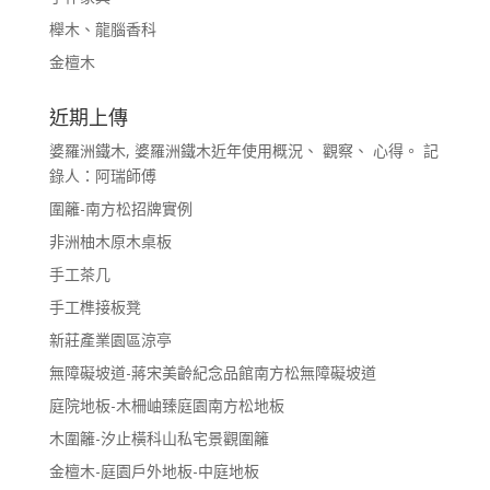
櫸木、龍腦香科
金檀木
近期上傳
婆羅洲鐵木, 婆羅洲鐵木近年使用概況、 觀察、 心得。 記
錄人：阿瑞師傅
圍籬-南方松招牌實例
非洲柚木原木桌板
手工茶几
手工榫接板凳
新莊產業園區涼亭
無障礙坡道-蔣宋美齡紀念品館南方松無障礙坡道
庭院地板-木柵岫臻庭園南方松地板
木圍籬-汐止橫科山私宅景觀圍籬
金檀木-庭園戶外地板-中庭地板