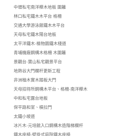
中壢私宅南洋櫸木地板 圍籬
林口私宅鐵木木平台 格柵
交通大學游泳館鐵木木平台
天母私宅鐵木陽台地板
太平洋鐵木-植物園鐵木棧道
青埔機廠鋼構木格柵 木圍籬
景觀台-寶山私宅觀景平台
地熱谷大門欄杆更新工程
非洲柚木實木踏板大門
天母招待所鋼構木平台、格柵-南洋櫸木
中和私宅露台地板
保平路和室、橫拉門
太鐵小坡道
冰片木-元培館入口鋼構木造階梯欄杆
鐵木座椅-壁掛式庭院鐵木座椅