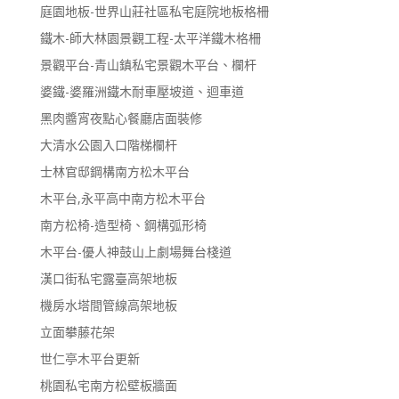
庭園地板-世界山莊社區私宅庭院地板格柵
鐵木-師大林園景觀工程-太平洋鐵木格柵
景觀平台-青山鎮私宅景觀木平台、欄杆
婆鐵-婆羅洲鐵木耐車壓坡道、迴車道
黑肉醬宵夜點心餐廳店面裝修
大清水公園入口階梯欄杆
士林官邸鋼構南方松木平台
木平台,永平高中南方松木平台
南方松椅-造型椅、鋼構弧形椅
木平台-優人神鼓山上劇場舞台棧道
漢口街私宅露臺高架地板
機房水塔間管線高架地板
立面攀藤花架
世仁亭木平台更新
桃園私宅南方松壁板牆面