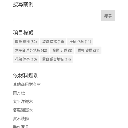
搜尋案例
項目標籤
圍籬 格柵
(32)
坡道 階梯
(16)
座椅 花台
(11)
木平台 戶外地板
(42)
棧道 步道
(8)
欄杆 護欄
(21)
花架 涼亭
(10)
露台 陽台地板
(14)
依材料類別
其他商用耐久材
南方松
太平洋鐵木
婆羅洲鐵木
實木裝修
手作家具