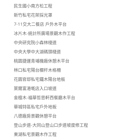
民生國小南方松工程
新竹私宅花架採光罩
7-11交大二餐店 戶外木平台
冰片木-統計所廣場景觀木作工程
中央研究院小森林棧道
中央大學中大湖碼頭棧道
桃園捷運青埔機廠休憩木平台
林口私宅陽台欄杆木格柵
花園官邸私宅鐵木陽台地板
萊爾富港墘店入口坡道
金檀木-福華哲思軒西餐廳木平台
華城特區私宅戶外地板
八德廠房景觀休憩平台
登山步道-大同山登山口步道坡度修工程
東湖私宅景觀木作工程