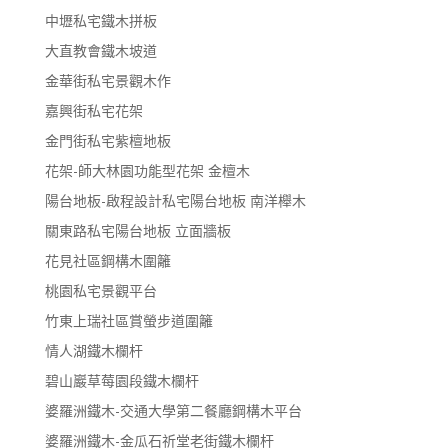
中壢私宅鐵木拼板
大直教會鐵木坡道
金華街私宅景觀木作
嘉興街私宅花架
金門街私宅紫檀地板
花架-師大林園功能型花架 金檀木
陽台地板-啟程設計私宅陽台地板 南洋櫸木
關東路私宅陽台地板 立面牆板
花見社區鋼構木圍籬
桃園私宅景觀平台
竹東上瑞社區賞螢步道圍籬
情人湖鐵木欄杆
碧山巖草莓園段鐵木欄杆
婆羅洲鐵木-交通大學第二餐廳鋼構木平台
婆羅洲鐵木-金瓜石祈堂老街鐵木欄杆