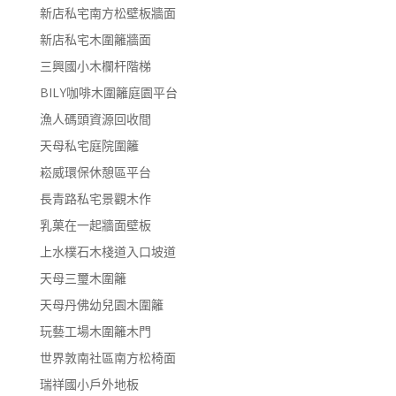
新店私宅南方松壁板牆面
新店私宅木圍籬牆面
三興國小木欄杆階梯
BILY咖啡木圍籬庭園平台
漁人碼頭資源回收間
天母私宅庭院圍籬
崧威環保休憩區平台
長青路私宅景觀木作
乳菓在一起牆面壁板
上水樸石木棧道入口坡道
天母三璽木圍籬
天母丹佛幼兒園木圍籬
玩藝工場木圍籬木門
世界敦南社區南方松椅面
瑞祥國小戶外地板