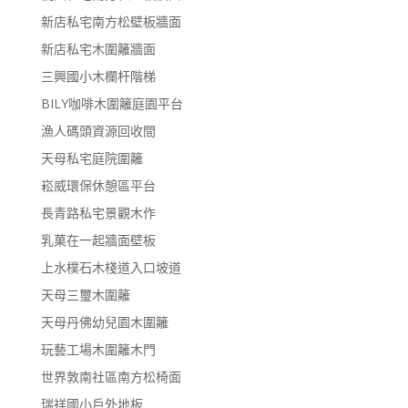
新店私宅南方松壁板牆面
新店私宅木圍籬牆面
三興國小木欄杆階梯
BILY咖啡木圍籬庭園平台
漁人碼頭資源回收間
天母私宅庭院圍籬
崧威環保休憩區平台
長青路私宅景觀木作
乳菓在一起牆面壁板
上水樸石木棧道入口坡道
天母三璽木圍籬
天母丹佛幼兒園木圍籬
玩藝工場木圍籬木門
世界敦南社區南方松椅面
瑞祥國小戶外地板