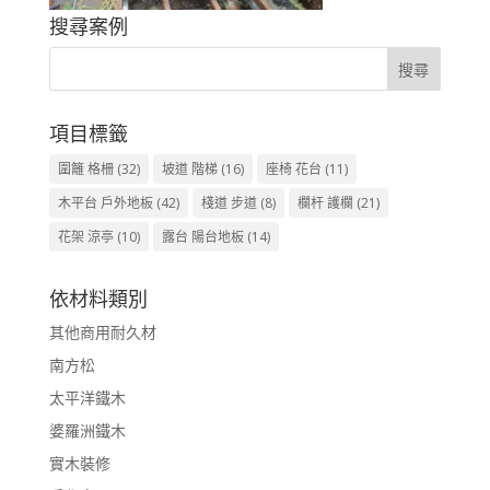
搜尋案例
項目標籤
圍籬 格柵
(32)
坡道 階梯
(16)
座椅 花台
(11)
木平台 戶外地板
(42)
棧道 步道
(8)
欄杆 護欄
(21)
花架 涼亭
(10)
露台 陽台地板
(14)
依材料類別
其他商用耐久材
南方松
太平洋鐵木
婆羅洲鐵木
實木裝修