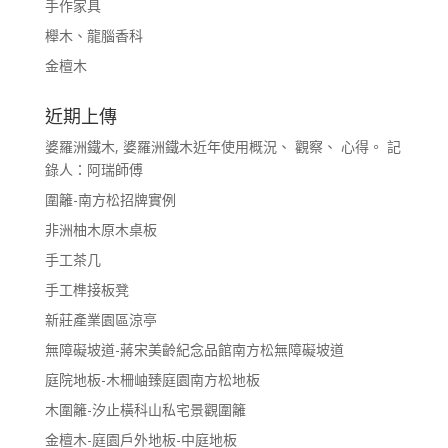
手作家具
櫸木、龍腦香科
金檀木
近期上傳
婆羅洲鐵木, 婆羅洲鐵木近年使用概況、 觀察、 心得。 記
錄人：阿瑞師傅
圍籬-南方松招牌實例
非洲柚木原木桌板
手工茶几
手工榫接板凳
新莊產業園區涼亭
無障礙坡道-蔣宋美齡紀念品館南方松無障礙坡道
庭院地板-木柵岫臻庭園南方松地板
木圍籬-汐止橫科山私宅景觀圍籬
金檀木-庭園戶外地板-中庭地板