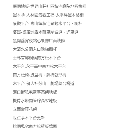
庭園地板-世界山莊社區私宅庭院地板格柵
鐵木-師大林園景觀工程-太平洋鐵木格柵
景觀平台-青山鎮私宅景觀木平台、欄杆
婆鐵-婆羅洲鐵木耐車壓坡道、迴車道
黑肉醬宵夜點心餐廳店面裝修
大清水公園入口階梯欄杆
士林官邸鋼構南方松木平台
木平台,永平高中南方松木平台
南方松椅-造型椅、鋼構弧形椅
木平台-優人神鼓山上劇場舞台棧道
漢口街私宅露臺高架地板
機房水塔間管線高架地板
立面攀藤花架
世仁亭木平台更新
桃園私宅南方松壁板牆面