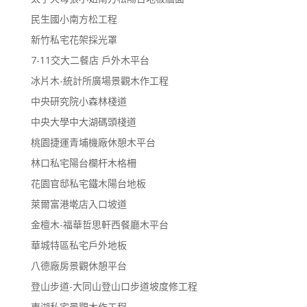
民生國小南方松工程
新竹私宅花架採光罩
7-11交大二餐店 戶外木平台
冰片木-統計所廣場景觀木作工程
中央研究院小森林棧道
中央大學中大湖碼頭棧道
桃園捷運青埔機廠休憩木平台
林口私宅陽台欄杆木格柵
花園官邸私宅鐵木陽台地板
萊爾富港墘店入口坡道
金檀木-福華哲思軒西餐廳木平台
華城特區私宅戶外地板
八德廠房景觀休憩平台
登山步道-大同山登山口步道坡度修工程
東湖私宅景觀木作工程