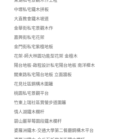
中壢私宅鐵木拼板
大直教會鐵木坡道
金華街私宅景觀木作
嘉興街私宅花架
金門街私宅紫檀地板
花架-師大林園功能型花架 金檀木
陽台地板-啟程設計私宅陽台地板 南洋櫸木
關東路私宅陽台地板 立面牆板
花見社區鋼構木圍籬
桃園私宅景觀平台
竹東上瑞社區賞螢步道圍籬
情人湖鐵木欄杆
碧山巖草莓園段鐵木欄杆
婆羅洲鐵木-交通大學第二餐廳鋼構木平台