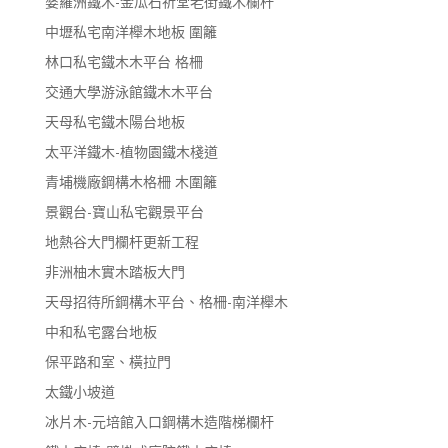
婆羅洲鐵木-金瓜石祈堂老街鐵木欄杆
中壢私宅南洋櫸木地板 圍籬
林口私宅鐵木木平台 格柵
交通大學游泳館鐵木木平台
天母私宅鐵木陽台地板
太平洋鐵木-植物園鐵木棧道
青埔機廠鋼構木格柵 木圍籬
景觀台-寶山私宅觀景平台
地熱谷大門欄杆更新工程
非洲柚木實木踏板大門
天母招待所鋼構木平台、格柵-南洋櫸木
中和私宅露台地板
保平路和室、橫拉門
太鐵小坡道
冰片木-元培館入口鋼構木造階梯欄杆