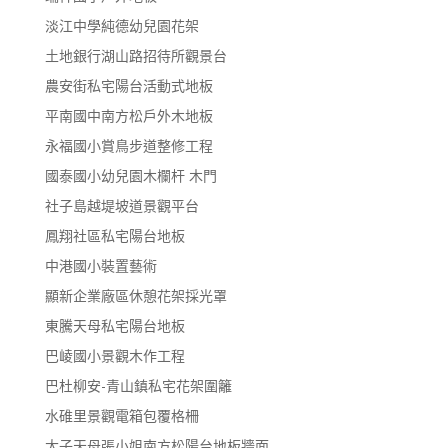
淡江中學純德幼兒園花架
土地銀行湖山路招待所觀景台
農安街私宅陽台活動式地板
平南國中南方松戶外木地板
永福國小賞鳥步道整修工程
國泰國小幼兒園木欄杆 木門
社子島越堤坡道景觀平台
鳳翔社區私宅陽台地板
中港國小裝置藝術
顯新企業廠區休憩花架採光罩
東騰天母私宅陽台地板
巴崚國小景觀木作工程
巴杜柳安-青山鎮私宅花架圍籬
水碓里景觀電箱包覆格柵
太子天母張小姐南方松陽台地板牆面