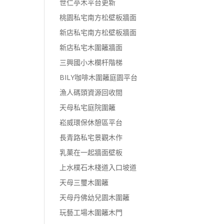
世仁亭木平台更新
桃園私宅南方松壁板牆面
新店私宅南方松壁板牆面
新店私宅木圍籬牆面
三興國小木欄杆階梯
BILY咖啡木圍籬庭園平台
漁人碼頭資源回收間
天母私宅庭院圍籬
崧威環保休憩區平台
長青路私宅景觀木作
乳菓在一起牆面壁板
上水樸石木棧道入口坡道
天母三璽木圍籬
天母丹佛幼兒園木圍籬
玩藝工場木圍籬木門