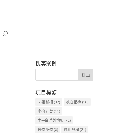
搜尋案例
項目標籤
圍籬 格柵
(32)
坡道 階梯
(16)
座椅 花台
(11)
木平台 戶外地板
(42)
棧道 步道
(8)
欄杆 護欄
(21)