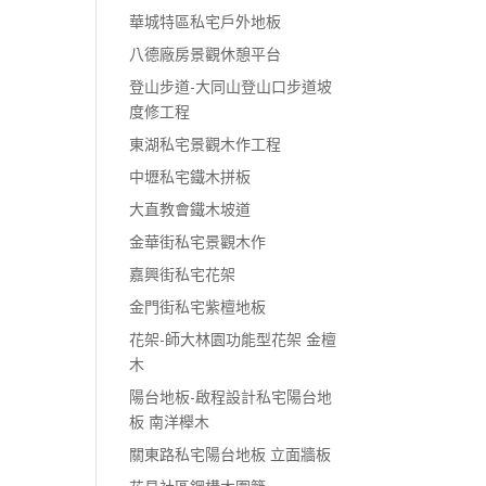
華城特區私宅戶外地板
八德廠房景觀休憩平台
登山步道-大同山登山口步道坡
度修工程
東湖私宅景觀木作工程
中壢私宅鐵木拼板
大直教會鐵木坡道
金華街私宅景觀木作
嘉興街私宅花架
金門街私宅紫檀地板
花架-師大林園功能型花架 金檀
木
陽台地板-啟程設計私宅陽台地
板 南洋櫸木
關東路私宅陽台地板 立面牆板