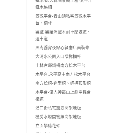
鐵木-師大林園景觀工程-太平洋
鐵木格柵
景觀平台-青山鎮私宅景觀木平
台、欄杆
婆鐵-婆羅洲鐵木耐車壓坡道、
迴車道
黑肉醬宵夜點心餐廳店面裝修
大清水公園入口階梯欄杆
士林官邸鋼構南方松木平台
木平台,永平高中南方松木平台
南方松椅-造型椅、鋼構弧形椅
木平台-優人神鼓山上劇場舞台
棧道
漢口街私宅露臺高架地板
機房水塔間管線高架地板
立面攀藤花架