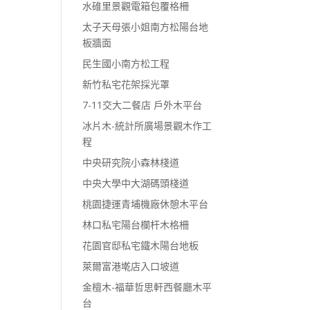
水碓里景觀電箱包覆格柵
太子天母張小姐南方松陽台地
板牆面
民生國小南方松工程
新竹私宅花架採光罩
7-11交大二餐店 戶外木平台
冰片木-統計所廣場景觀木作工
程
中央研究院小森林棧道
中央大學中大湖碼頭棧道
桃園捷運青埔機廠休憩木平台
林口私宅陽台欄杆木格柵
花園官邸私宅鐵木陽台地板
萊爾富港墘店入口坡道
金檀木-福華哲思軒西餐廳木平
台