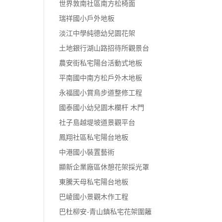
世界敦南社區南方松椅面
瑞祥國小戶外地板
淡江中學純德幼兒園花架
土地銀行湖山路招待所觀景台
農安街私宅陽台活動式地板
平南國中南方松戶外木地板
永福國小賞鳥步道整修工程
國泰國小幼兒園木欄杆 木門
社子島越堤坡道景觀平台
鳳翔社區私宅陽台地板
中港國小裝置藝術
顯新企業廠區休憩花架採光罩
東騰天母私宅陽台地板
巴崚國小景觀木作工程
巴杜柳安-青山鎮私宅花架圍籬