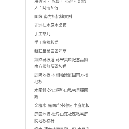
用概況、 觀察、 心得。 記錄
人：阿瑞師傅
圍籬-南方松招牌實例
非洲柚木原木桌板
手工茶几
手工榫接板凳
新莊產業園區涼亭
無障礙坡道-蔣宋美齡紀念品館
南方松無障礙坡道
庭院地板-木柵岫臻庭園南方松
地板
木圍籬-汐止橫科山私宅景觀圍
籬
金檀木-庭園戶外地板-中庭地板
庭園地板-世界山莊社區私宅庭
院地板格柵