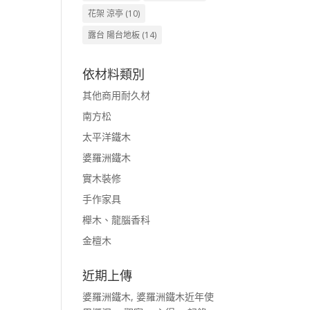
花架 涼亭
(10)
露台 陽台地板
(14)
依材料類別
其他商用耐久材
南方松
太平洋鐵木
婆羅洲鐵木
實木裝修
手作家具
櫸木、龍腦香科
金檀木
近期上傳
婆羅洲鐵木, 婆羅洲鐵木近年使