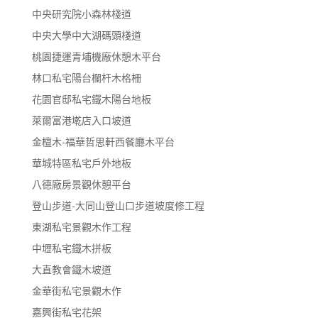
中央研究院小森林棧道
中央大學中大湖碼頭棧道
桃園捷運青埔機廠休憩木平台
林口私宅陽台欄杆木格柵
花園官邸私宅鐵木陽台地板
萊爾富港墘店入口坡道
金檀木-福華哲思軒西餐廳木平台
華城特區私宅戶外地板
八德廠房景觀休憩平台
登山步道-大同山登山口步道坡度修工程
東湖私宅景觀木作工程
中壢私宅鐵木拼板
大直教會鐵木坡道
金華街私宅景觀木作
嘉興街私宅花架