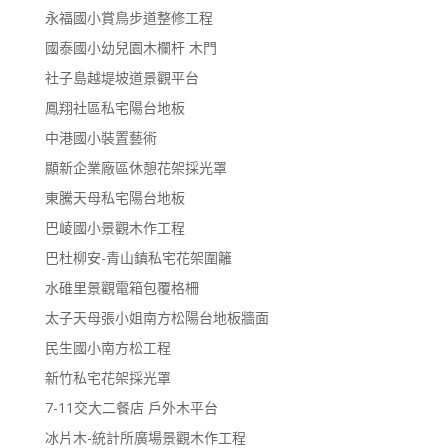
永福國小賞鳥步道整修工程
國泰國小幼兒園木欄杆 木門
社子島越堤坡道景觀平台
鳳翔社區私宅陽台地板
中港國小裝置藝術
顯新企業廠區休憩花架採光罩
東騰天母私宅陽台地板
巴崚國小景觀木作工程
巴杜柳安-青山鎮私宅花架圍籬
水碓里景觀電箱包覆格柵
太子天母張小姐南方松陽台地板牆面
民生國小南方松工程
新竹私宅花架採光罩
7-11交大二餐店 戶外木平台
冰片木-統計所廣場景觀木作工程