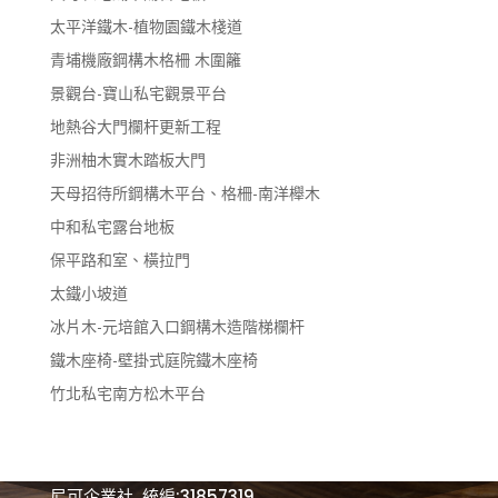
太平洋鐵木-植物園鐵木棧道
青埔機廠鋼構木格柵 木圍籬
景觀台-寶山私宅觀景平台
地熱谷大門欄杆更新工程
非洲柚木實木踏板大門
天母招待所鋼構木平台、格柵-南洋櫸木
中和私宅露台地板
保平路和室、橫拉門
太鐵小坡道
冰片木-元培館入口鋼構木造階梯欄杆
鐵木座椅-壁掛式庭院鐵木座椅
竹北私宅南方松木平台
尼可企業社 統編:31857319