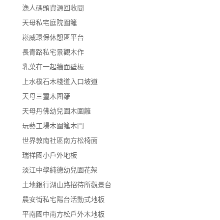
漁人碼頭資源回收間
天母私宅庭院圍籬
崧威環保休憩區平台
長青路私宅景觀木作
乳菓在一起牆面壁板
上水樸石木棧道入口坡道
天母三璽木圍籬
天母丹佛幼兒園木圍籬
玩藝工場木圍籬木門
世界敦南社區南方松椅面
瑞祥國小戶外地板
淡江中學純德幼兒園花架
土地銀行湖山路招待所觀景台
農安街私宅陽台活動式地板
平南國中南方松戶外木地板