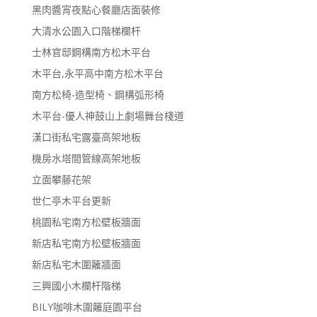
黑肉醬宵夜點心餐廳店面裝修
大清水公園入口階梯欄杆
士林官邸鋼構南方松木平台
木平台,永平高中南方松木平台
南方松椅-造型椅、鋼構弧形椅
木平台-優人神鼓山上劇場舞台棧道
漢口街私宅露臺高架地板
機房水塔間管線高架地板
立面攀藤花架
世仁亭木平台更新
桃園私宅南方松壁板牆面
新店私宅南方松壁板牆面
新店私宅木圍籬牆面
三興國小木欄杆階梯
BILY咖啡木圍籬庭園平台