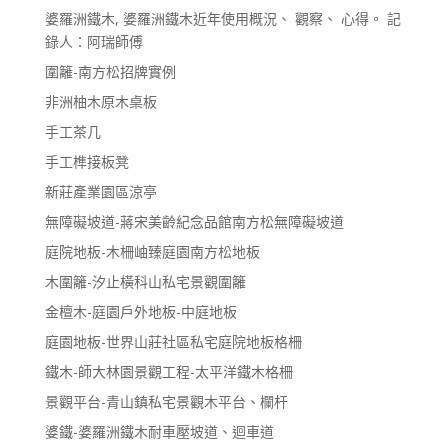
婆羅洲鐵木, 婆羅洲鐵木近年使用概況、 觀察、 心得。 記
錄人：阿瑞師傅
圍籬-南方松招牌實例
非洲柚木原木桌板
手工茶几
手工榫接板凳
新莊產業園區涼亭
無障礙坡道-蔣宋美齡紀念品館南方松無障礙坡道
庭院地板-木柵岫臻庭園南方松地板
木圍籬-汐止橫科山私宅景觀圍籬
金檀木-庭園戶外地板-中庭地板
庭園地板-世界山莊社區私宅庭院地板格柵
鐵木-師大林園景觀工程-太平洋鐵木格柵
景觀平台-青山鎮私宅景觀木平台、欄杆
婆鐵-婆羅洲鐵木耐車壓坡道、迴車道