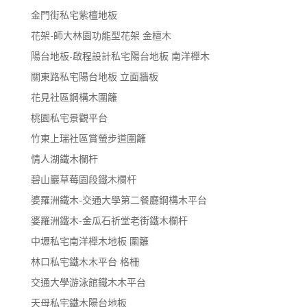
金門街私宅紫檀地板
花架-師大林園功能型花架 金檀木
陽台地板-啟程設計私宅陽台地板 南洋櫸木
關東路私宅陽台地板 立面牆板
花見社區鋼構木圍籬
桃園私宅景觀平台
竹東上瑞社區賞螢步道圍籬
情人湖鐵木欄杆
碧山巖草莓園段鐵木欄杆
婆羅洲鐵木-交通大學第二餐廳鋼構木平台
婆羅洲鐵木-金瓜石祈堂老街鐵木欄杆
中壢私宅南洋櫸木地板 圍籬
林口私宅鐵木木平台 格柵
交通大學游泳館鐵木木平台
天母私宅鐵木陽台地板