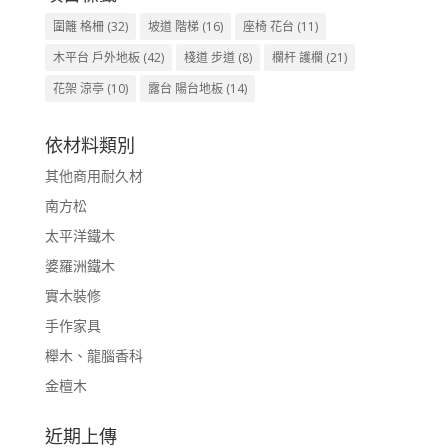
圍籬 格柵
(32)
坡道 階梯
(16)
座椅 花台
(11)
木平台 戶外地板
(42)
棧道 步道
(8)
欄杆 護欄
(21)
花架 涼亭
(10)
露台 陽台地板
(14)
依材料類別
其他商用耐久材
南方松
太平洋鐵木
婆羅洲鐵木
實木裝修
手作家具
櫸木、龍腦香科
金檀木
近期上傳