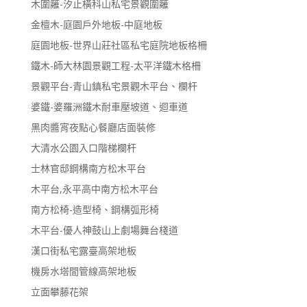
木圍籬-汐止橫科山私宅景觀圍籬
金檀木-庭園戶外地板-中庭地板
庭園地板-世界山莊社區私宅庭院地板格柵
鐵木-師大林園景觀工程-太平洋鐵木格柵
景觀平台-青山鎮私宅景觀木平台、欄杆
婆鐵-婆羅洲鐵木耐車壓坡道、迴車道
黑肉醬宵夜點心餐廳店面裝修
大清水公園入口階梯欄杆
士林官邸鋼構南方松木平台
木平台,永平高中南方松木平台
南方松椅-造型椅、鋼構弧形椅
木平台-優人神鼓山上劇場舞台棧道
漢口街私宅露臺高架地板
機房水塔間管線高架地板
立面攀藤花架