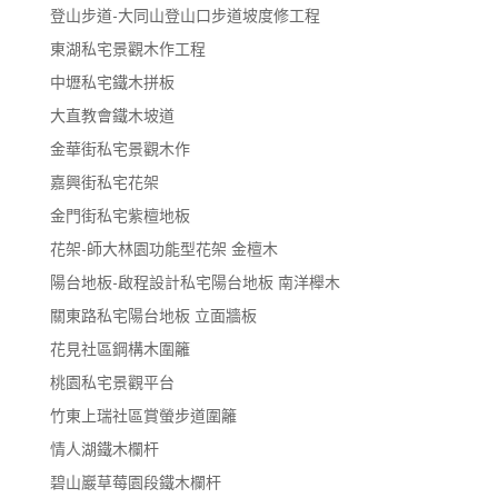
登山步道-大同山登山口步道坡度修工程
東湖私宅景觀木作工程
中壢私宅鐵木拼板
大直教會鐵木坡道
金華街私宅景觀木作
嘉興街私宅花架
金門街私宅紫檀地板
花架-師大林園功能型花架 金檀木
陽台地板-啟程設計私宅陽台地板 南洋櫸木
關東路私宅陽台地板 立面牆板
花見社區鋼構木圍籬
桃園私宅景觀平台
竹東上瑞社區賞螢步道圍籬
情人湖鐵木欄杆
碧山巖草莓園段鐵木欄杆