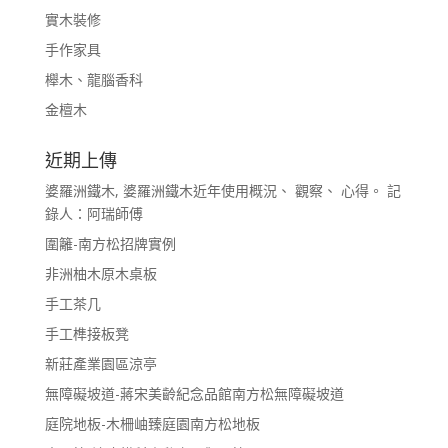
實木裝修
手作家具
櫸木、龍腦香科
金檀木
近期上傳
婆羅洲鐵木, 婆羅洲鐵木近年使用概況、 觀察、 心得。 記
錄人：阿瑞師傅
圍籬-南方松招牌實例
非洲柚木原木桌板
手工茶几
手工榫接板凳
新莊產業園區涼亭
無障礙坡道-蔣宋美齡紀念品館南方松無障礙坡道
庭院地板-木柵岫臻庭園南方松地板