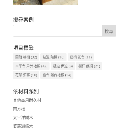
搜尋案例
項目標籤
圍籬 格柵
(32)
坡道 階梯
(16)
座椅 花台
(11)
木平台 戶外地板
(42)
棧道 步道
(8)
欄杆 護欄
(21)
花架 涼亭
(10)
露台 陽台地板
(14)
依材料類別
其他商用耐久材
南方松
太平洋鐵木
婆羅洲鐵木