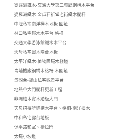
婆羅洲鐵木-交通大學第二餐廳鋼構木平台
婆羅洲鐵木-金瓜石祈堂老街鐵木欄杆
中壢私宅南洋櫸木地板 圍籬
林口私宅鐵木木平台 格柵
交通大學游泳館鐵木木平台
天母私宅鐵木陽台地板
太平洋鐵木-植物園鐵木棧道
青埔機廠鋼構木格柵 木圍籬
景觀台-寶山私宅觀景平台
地熱谷大門欄杆更新工程
非洲柚木實木踏板大門
天母招待所鋼構木平台、格柵-南洋櫸木
中和私宅露台地板
保平路和室、橫拉門
太鐵小坡道