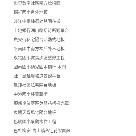
世界敦南社區南方松椅面
瑞祥國小戶外地板
淡江中學純德幼兒園花架
土地銀行湖山路招待所觀景台
農安街私宅陽台活動式地板
平南國中南方松戶外木地板
永福國小賞鳥步道整修工程
國泰國小幼兒園木欄杆 木門
社子島越堤坡道景觀平台
鳳翔社區私宅陽台地板
中港國小裝置藝術
顯新企業廠區休憩花架採光罩
東騰天母私宅陽台地板
巴崚國小景觀木作工程
巴杜柳安-青山鎮私宅花架圍籬