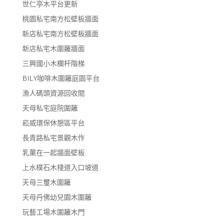
世仁亭木平台更新
桃園私宅南方松壁板牆面
新店私宅南方松壁板牆面
新店私宅木圍籬牆面
三興國小木欄杆階梯
BILY咖啡木圍籬庭園平台
漁人碼頭資源回收間
天母私宅庭院圍籬
崧威環保休憩區平台
長青路私宅景觀木作
乳菓在一起牆面壁板
上水樸石木棧道入口坡道
天母三璽木圍籬
天母丹佛幼兒園木圍籬
玩藝工場木圍籬木門