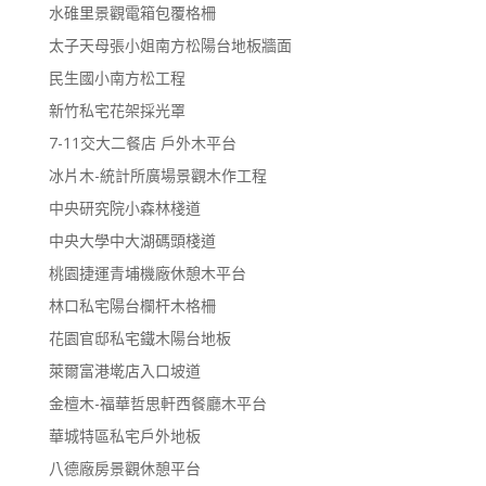
水碓里景觀電箱包覆格柵
太子天母張小姐南方松陽台地板牆面
民生國小南方松工程
新竹私宅花架採光罩
7-11交大二餐店 戶外木平台
冰片木-統計所廣場景觀木作工程
中央研究院小森林棧道
中央大學中大湖碼頭棧道
桃園捷運青埔機廠休憩木平台
林口私宅陽台欄杆木格柵
花園官邸私宅鐵木陽台地板
萊爾富港墘店入口坡道
金檀木-福華哲思軒西餐廳木平台
華城特區私宅戶外地板
八德廠房景觀休憩平台