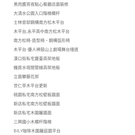
黑肉醬宵夜點心餐廳店面裝修
大清水公園入口階梯欄杆
士林官邸鋼構南方松木平台
木平台,永平高中南方松木平台
南方松椅-造型椅、鋼構弧形椅
木平台-優人神鼓山上劇場舞台棧道
漢口街私宅露臺高架地板
機房水塔間管線高架地板
立面攀藤花架
世仁亭木平台更新
桃園私宅南方松壁板牆面
新店私宅南方松壁板牆面
新店私宅木圍籬牆面
三興國小木欄杆階梯
BILY咖啡木圍籬庭園平台