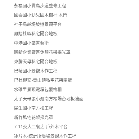
永福國小賞鳥步道整修工程
國泰國小幼兒園木欄杆 木門
社子島越堤坡道景觀平台
鳳翔社區私宅陽台地板
中港國小裝置藝術
顯新企業廠區休憩花架採光罩
東騰天母私宅陽台地板
巴崚國小景觀木作工程
巴杜柳安-青山鎮私宅花架圍籬
水碓里景觀電箱包覆格柵
太子天母張小姐南方松陽台地板牆面
民生國小南方松工程
新竹私宅花架採光罩
7-11交大二餐店 戶外木平台
冰片木-統計所廣場景觀木作工程