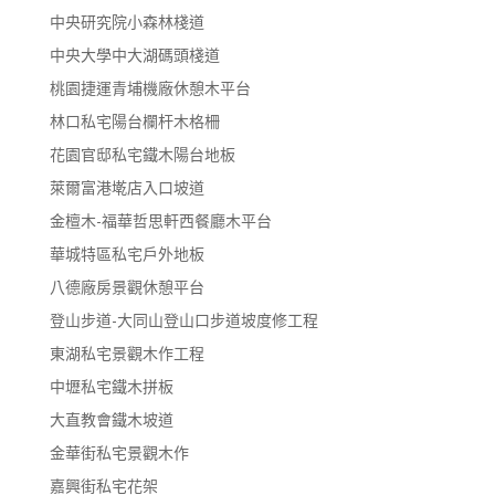
中央研究院小森林棧道
中央大學中大湖碼頭棧道
桃園捷運青埔機廠休憩木平台
林口私宅陽台欄杆木格柵
花園官邸私宅鐵木陽台地板
萊爾富港墘店入口坡道
金檀木-福華哲思軒西餐廳木平台
華城特區私宅戶外地板
八德廠房景觀休憩平台
登山步道-大同山登山口步道坡度修工程
東湖私宅景觀木作工程
中壢私宅鐵木拼板
大直教會鐵木坡道
金華街私宅景觀木作
嘉興街私宅花架