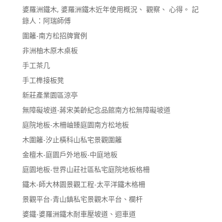
婆羅洲鐵木, 婆羅洲鐵木近年使用概況、 觀察、 心得。 記
錄人：阿瑞師傅
圍籬-南方松招牌實例
非洲柚木原木桌板
手工茶几
手工榫接板凳
新莊產業園區涼亭
無障礙坡道-蔣宋美齡紀念品館南方松無障礙坡道
庭院地板-木柵岫臻庭園南方松地板
木圍籬-汐止橫科山私宅景觀圍籬
金檀木-庭園戶外地板-中庭地板
庭園地板-世界山莊社區私宅庭院地板格柵
鐵木-師大林園景觀工程-太平洋鐵木格柵
景觀平台-青山鎮私宅景觀木平台、欄杆
婆鐵-婆羅洲鐵木耐車壓坡道、迴車道