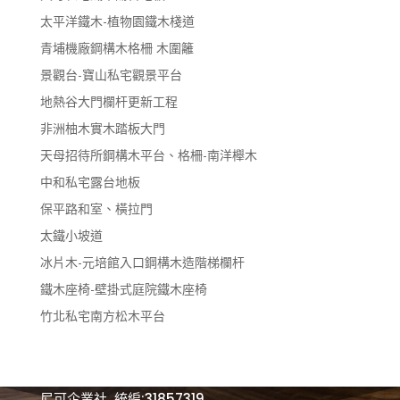
太平洋鐵木-植物園鐵木棧道
青埔機廠鋼構木格柵 木圍籬
景觀台-寶山私宅觀景平台
地熱谷大門欄杆更新工程
非洲柚木實木踏板大門
天母招待所鋼構木平台、格柵-南洋櫸木
中和私宅露台地板
保平路和室、橫拉門
太鐵小坡道
冰片木-元培館入口鋼構木造階梯欄杆
鐵木座椅-壁掛式庭院鐵木座椅
竹北私宅南方松木平台
尼可企業社 統編:31857319