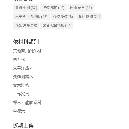
圍籬 格柵
(32)
坡道 階梯
(16)
座椅 花台
(11)
木平台 戶外地板
(42)
棧道 步道
(8)
欄杆 護欄
(21)
花架 涼亭
(10)
露台 陽台地板
(14)
依材料類別
其他商用耐久材
南方松
太平洋鐵木
婆羅洲鐵木
實木裝修
手作家具
櫸木、龍腦香科
金檀木
近期上傳