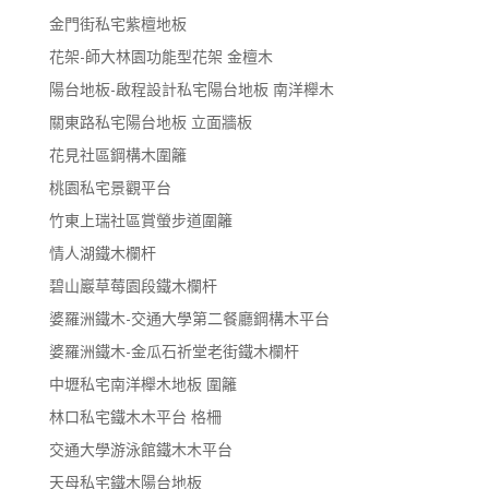
金門街私宅紫檀地板
花架-師大林園功能型花架 金檀木
陽台地板-啟程設計私宅陽台地板 南洋櫸木
關東路私宅陽台地板 立面牆板
花見社區鋼構木圍籬
桃園私宅景觀平台
竹東上瑞社區賞螢步道圍籬
情人湖鐵木欄杆
碧山巖草莓園段鐵木欄杆
婆羅洲鐵木-交通大學第二餐廳鋼構木平台
婆羅洲鐵木-金瓜石祈堂老街鐵木欄杆
中壢私宅南洋櫸木地板 圍籬
林口私宅鐵木木平台 格柵
交通大學游泳館鐵木木平台
天母私宅鐵木陽台地板