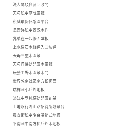
漁人碼頭資源回收間
天母私宅庭院圍籬
崧威環保休憩區平台
長青路私宅景觀木作
乳菓在一起牆面壁板
上水樸石木棧道入口坡道
天母三璽木圍籬
天母丹佛幼兒園木圍籬
玩藝工場木圍籬木門
世界敦南社區南方松椅面
瑞祥國小戶外地板
淡江中學純德幼兒園花架
土地銀行湖山路招待所觀景台
農安街私宅陽台活動式地板
平南國中南方松戶外木地板