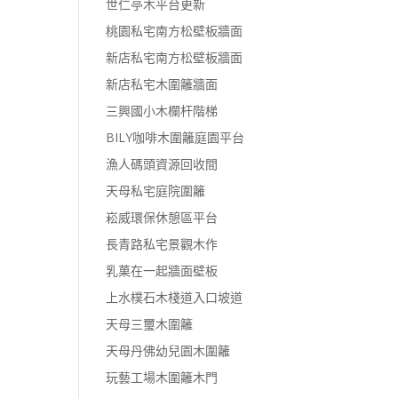
世仁亭木平台更新
桃園私宅南方松壁板牆面
新店私宅南方松壁板牆面
新店私宅木圍籬牆面
三興國小木欄杆階梯
BILY咖啡木圍籬庭園平台
漁人碼頭資源回收間
天母私宅庭院圍籬
崧威環保休憩區平台
長青路私宅景觀木作
乳菓在一起牆面壁板
上水樸石木棧道入口坡道
天母三璽木圍籬
天母丹佛幼兒園木圍籬
玩藝工場木圍籬木門