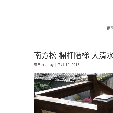
尼
南方松-欄杆階梯-大清
來自
nicoray
|
7 月 12, 2018