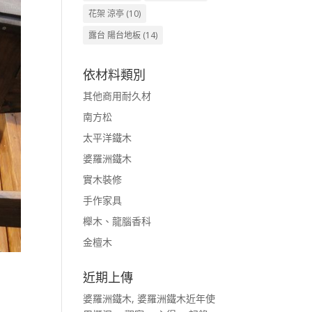
花架 涼亭
(10)
露台 陽台地板
(14)
依材料類別
其他商用耐久材
南方松
太平洋鐵木
婆羅洲鐵木
實木裝修
手作家具
櫸木、龍腦香科
金檀木
近期上傳
婆羅洲鐵木, 婆羅洲鐵木近年使