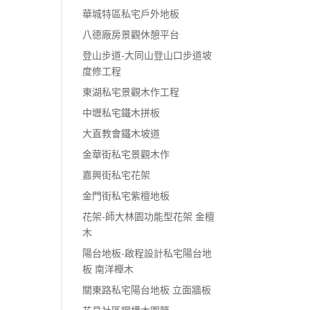
華城特區私宅戶外地板
八德廠房景觀休憩平台
登山步道-大同山登山口步道坡
度修工程
東湖私宅景觀木作工程
中壢私宅鐵木拼板
大直教會鐵木坡道
金華街私宅景觀木作
嘉興街私宅花架
金門街私宅紫檀地板
花架-師大林園功能型花架 金檀
木
陽台地板-啟程設計私宅陽台地
板 南洋櫸木
關東路私宅陽台地板 立面牆板