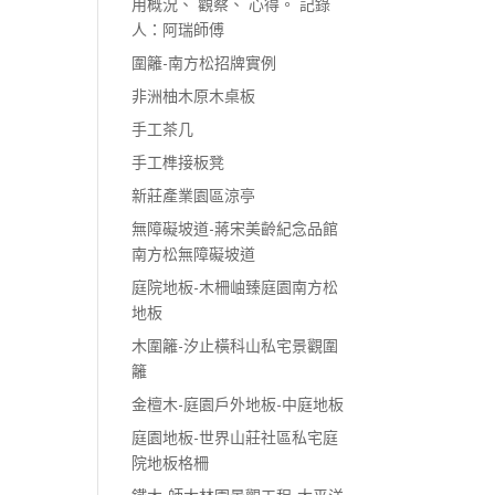
用概況、 觀察、 心得。 記錄
人：阿瑞師傅
圍籬-南方松招牌實例
非洲柚木原木桌板
手工茶几
手工榫接板凳
新莊產業園區涼亭
無障礙坡道-蔣宋美齡紀念品館
南方松無障礙坡道
庭院地板-木柵岫臻庭園南方松
地板
木圍籬-汐止橫科山私宅景觀圍
籬
金檀木-庭園戶外地板-中庭地板
庭園地板-世界山莊社區私宅庭
院地板格柵