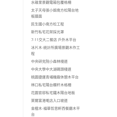
水碓里景觀電箱包覆格柵
太子天母張小姐南方松陽台地
板牆面
民生國小南方松工程
新竹私宅花架採光罩
7-11交大二餐店 戶外木平台
冰片木-統計所廣場景觀木作工
程
中央研究院小森林棧道
中央大學中大湖碼頭棧道
桃園捷運青埔機廠休憩木平台
林口私宅陽台欄杆木格柵
花園官邸私宅鐵木陽台地板
萊爾富港墘店入口坡道
金檀木-福華哲思軒西餐廳木平
台