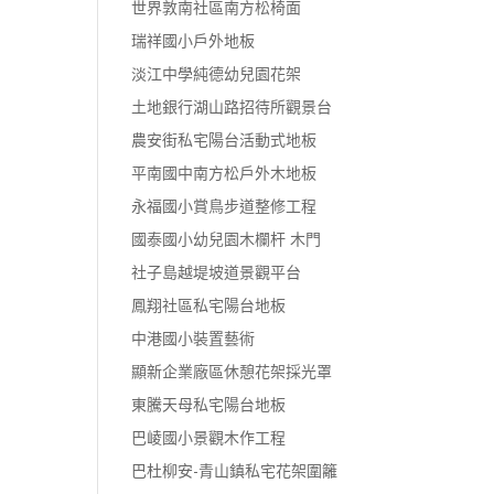
世界敦南社區南方松椅面
瑞祥國小戶外地板
淡江中學純德幼兒園花架
土地銀行湖山路招待所觀景台
農安街私宅陽台活動式地板
平南國中南方松戶外木地板
永福國小賞鳥步道整修工程
國泰國小幼兒園木欄杆 木門
社子島越堤坡道景觀平台
鳳翔社區私宅陽台地板
中港國小裝置藝術
顯新企業廠區休憩花架採光罩
東騰天母私宅陽台地板
巴崚國小景觀木作工程
巴杜柳安-青山鎮私宅花架圍籬