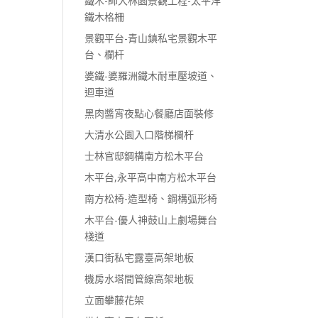
鐵木-師大林園景觀工程-太平洋
鐵木格柵
景觀平台-青山鎮私宅景觀木平
台、欄杆
婆鐵-婆羅洲鐵木耐車壓坡道、
迴車道
黑肉醬宵夜點心餐廳店面裝修
大清水公園入口階梯欄杆
士林官邸鋼構南方松木平台
木平台,永平高中南方松木平台
南方松椅-造型椅、鋼構弧形椅
木平台-優人神鼓山上劇場舞台
棧道
漢口街私宅露臺高架地板
機房水塔間管線高架地板
立面攀藤花架