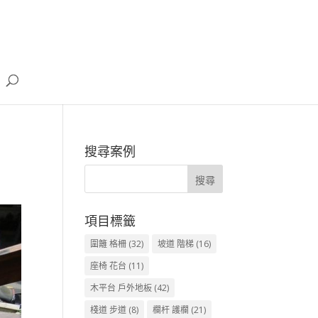
搜尋案例
項目標籤
圍籬 格柵
(32)
坡道 階梯
(16)
座椅 花台
(11)
木平台 戶外地板
(42)
棧道 步道
(8)
欄杆 護欄
(21)