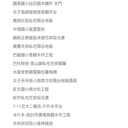
國泰國小幼兒園木欄杆 木門
社子島越堤坡道景觀平台
鳳翔社區私宅陽台地板
中港國小裝置藝術
顯新企業廠區休憩花架採光罩
東騰天母私宅陽台地板
巴崚國小景觀木作工程
巴杜柳安-青山鎮私宅花架圍籬
水碓里景觀電箱包覆格柵
太子天母張小姐南方松陽台地板牆面
民生國小南方松工程
新竹私宅花架採光罩
7-11交大二餐店 戶外木平台
冰片木-統計所廣場景觀木作工程
中央研究院小森林棧道