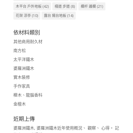
木平台 戶外地板
(42)
棧道 步道
(8)
欄杆 護欄
(21)
花架 涼亭
(10)
露台 陽台地板
(14)
依材料類別
其他商用耐久材
南方松
太平洋鐵木
婆羅洲鐵木
實木裝修
手作家具
櫸木、龍腦香科
金檀木
近期上傳
婆羅洲鐵木, 婆羅洲鐵木近年使用概況、 觀察、 心得。 記