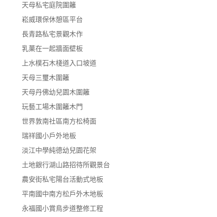
天母私宅庭院圍籬
崧威環保休憩區平台
長青路私宅景觀木作
乳菓在一起牆面壁板
上水樸石木棧道入口坡道
天母三璽木圍籬
天母丹佛幼兒園木圍籬
玩藝工場木圍籬木門
世界敦南社區南方松椅面
瑞祥國小戶外地板
淡江中學純德幼兒園花架
土地銀行湖山路招待所觀景台
農安街私宅陽台活動式地板
平南國中南方松戶外木地板
永福國小賞鳥步道整修工程