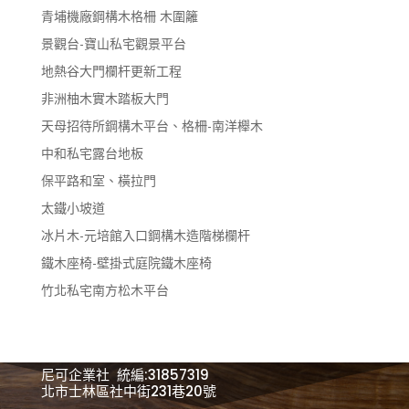
青埔機廠鋼構木格柵 木圍籬
景觀台-寶山私宅觀景平台
地熱谷大門欄杆更新工程
非洲柚木實木踏板大門
天母招待所鋼構木平台、格柵-南洋櫸木
中和私宅露台地板
保平路和室、橫拉門
太鐵小坡道
冰片木-元培館入口鋼構木造階梯欄杆
鐵木座椅-壁掛式庭院鐵木座椅
竹北私宅南方松木平台
尼可企業社 統編:31857319
北市士林區社中街231巷20號