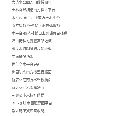
大清水公園入口階梯欄杆
士林官邸鋼構南方松木平台
木平台,永平高中南方松木平台
南方松椅-造型椅、鋼構弧形椅
木平台-優人神鼓山上劇場舞台棧道
漢口街私宅露臺高架地板
機房水塔間管線高架地板
立面攀藤花架
世仁亭木平台更新
桃園私宅南方松壁板牆面
新店私宅南方松壁板牆面
新店私宅木圍籬牆面
三興國小木欄杆階梯
BILY咖啡木圍籬庭園平台
漁人碼頭資源回收間