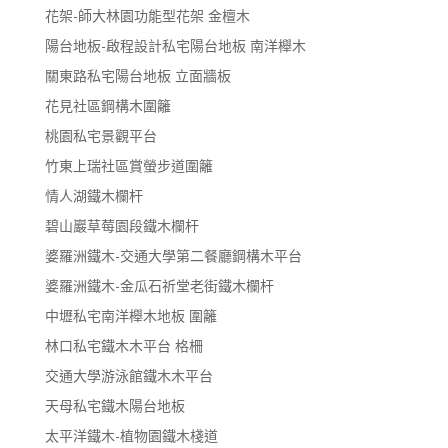
花架-師大林園功能型花架 金檀木
陽台地板-啟程設計私宅陽台地板 南洋櫸木
關東路私宅陽台地板 立面牆板
花見社區鋼構木圍籬
桃園私宅景觀平台
竹東上瑞社區賞螢步道圍籬
情人湖鐵木欄杆
碧山巖草莓園段鐵木欄杆
婆羅洲鐵木-交通大學第二餐廳鋼構木平台
婆羅洲鐵木-金瓜石祈堂老街鐵木欄杆
中壢私宅南洋櫸木地板 圍籬
林口私宅鐵木木平台 格柵
交通大學游泳館鐵木木平台
天母私宅鐵木陽台地板
太平洋鐵木-植物園鐵木棧道