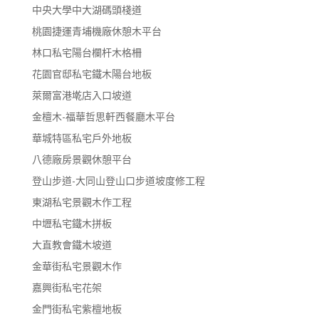
中央大學中大湖碼頭棧道
桃園捷運青埔機廠休憩木平台
林口私宅陽台欄杆木格柵
花園官邸私宅鐵木陽台地板
萊爾富港墘店入口坡道
金檀木-福華哲思軒西餐廳木平台
華城特區私宅戶外地板
八德廠房景觀休憩平台
登山步道-大同山登山口步道坡度修工程
東湖私宅景觀木作工程
中壢私宅鐵木拼板
大直教會鐵木坡道
金華街私宅景觀木作
嘉興街私宅花架
金門街私宅紫檀地板