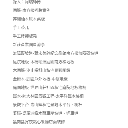
錄人：阿瑞師傅
圍籬-南方松招牌實例
非洲柚木原木桌板
手工茶几
手工榫接板凳
新莊產業園區涼亭
無障礙坡道-蔣宋美齡紀念品館南方松無障礙坡道
庭院地板-木柵岫臻庭園南方松地板
木圍籬-汐止橫科山私宅景觀圍籬
金檀木-庭園戶外地板-中庭地板
庭園地板-世界山莊社區私宅庭院地板格柵
鐵木-師大林園景觀工程-太平洋鐵木格柵
景觀平台-青山鎮私宅景觀木平台、欄杆
婆鐵-婆羅洲鐵木耐車壓坡道、迴車道
黑肉醬宵夜點心餐廳店面裝修